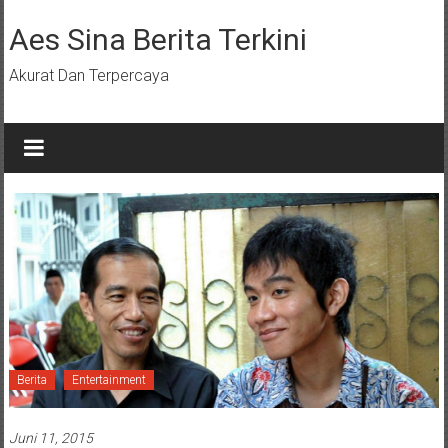
Lompat
ke
Aes Sina Berita Terkini
konten
Akurat Dan Terpercaya
Berita
Entertainment
Juni 11, 2015