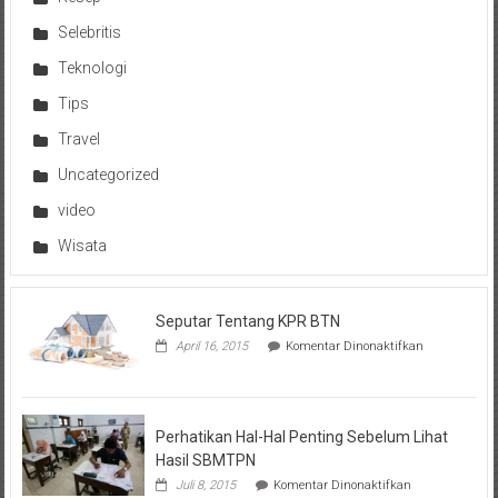
Selebritis
Teknologi
Tips
Travel
Uncategorized
video
Wisata
Seputar Tentang KPR BTN
pada
April 16, 2015
Komentar Dinonaktifkan
Seputar
Tentang
KPR
BTN
Perhatikan Hal-Hal Penting Sebelum Lihat
Hasil SBMTPN
pada
Juli 8, 2015
Komentar Dinonaktifkan
Perhatikan