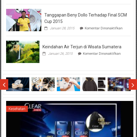
Hal-
Hal
Tanggapan Beny Dollo Terhadap Final SCM
Penting
Sebelum
Cup 2015
Lihat
pada
Januari 28, 2015
Komentar Dinonaktifkan
Hasil
Tanggap
SBMTPN
Beny
Dollo
Keindahan Air Terjun di Wisata Sumatera
Terhadap
Final
pada
Januari 26, 2015
Komentar Dinonaktifkan
SCM
Keindahan
Cup
Air
2015
Terjun
di
Wisata
Sumatera
Kesehatan