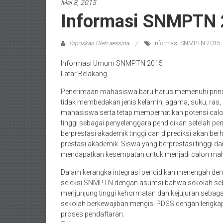
Mei 8, 2015
Informasi SNMPTN
Diposkan Oleh:aessina
Informasi SNMPTN 2015
Informasi Umum SNMPTN 2015
Latar Belakang
Penerimaan mahasiswa baru harus memenuhi prinsip a
tidak membedakan jenis kelamin, agama, suku, ras
mahasiswa serta tetap memperhatikan potensi cal
tinggi sebagai penyelenggara pendidikan setelah
berprestasi akademik tinggi dan diprediksi akan ber
prestasi akademik. Siswa yang berprestasi tinggi d
mendapatkan kesempatan untuk menjadi calon ma
Dalam kerangka integrasi pendidikan menengah deng
seleksi SNMPTN dengan asumsi bahwa sekolah sebag
menjunjung tinggi kehormatan dan kejujuran sebagai
sekolah berkewajiban mengisi PDSS dengan lengka
proses pendaftaran.