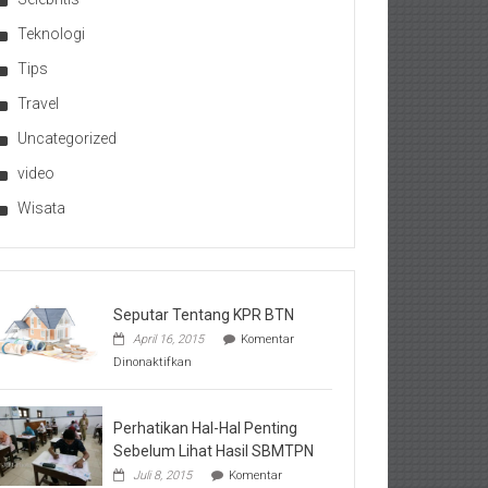
Teknologi
Tips
Travel
Uncategorized
video
Wisata
Seputar Tentang KPR BTN
April 16, 2015
Komentar
pada
Dinonaktifkan
Seputar
Tentang
KPR
BTN
Perhatikan Hal-Hal Penting
Sebelum Lihat Hasil SBMTPN
Juli 8, 2015
Komentar