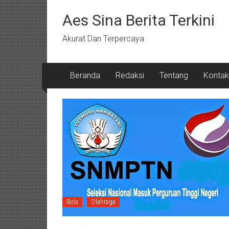
Lompat
ke
Aes Sina Berita Terkini
konten
Akurat Dan Terpercaya
Beranda
Redaksi
Tentang
Kontak
Bola
Olahraga