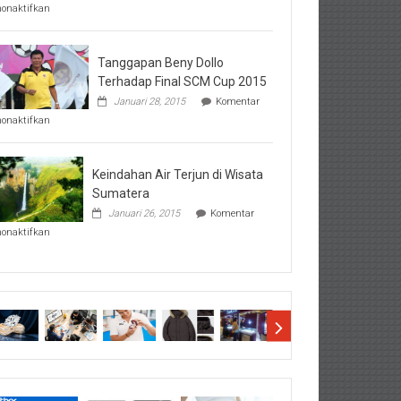
pada
nonaktifkan
Perhatikan
Hal-
Hal
Penting
Tanggapan Beny Dollo
Sebelum
Terhadap Final SCM Cup 2015
Lihat
Januari 28, 2015
Komentar
Hasil
pada
SBMTPN
nonaktifkan
Tanggapan
Beny
Dollo
Terhadap
Keindahan Air Terjun di Wisata
Final
Sumatera
SCM
Januari 26, 2015
Komentar
Cup
pada
2015
nonaktifkan
Keindahan
Air
Terjun
di
Wisata
Sumatera