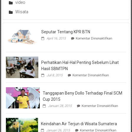
video
Wisata
Seputar Tentang KPR BTN
pada
April 16, 2015
Komentar Dinonaktifkan
Seputar
Tentang
KPR
BTN
Perhatikan Hal-Hal Penting Sebelum Lihat
Hasil SBMTPN
pada
Juli 8, 2015
Komentar Dinonaktifkan
Perhatikan
Hal-
Hal
Tanggapan Beny Dollo Terhadap Final SCM
Penting
Sebelum
Cup 2015
Lihat
pada
Januari 28, 2015
Komentar Dinonaktifkan
Hasil
Tanggap
SBMTPN
Beny
Dollo
Keindahan Air Terjun di Wisata Sumatera
Terhadap
Final
pada
Januari 26, 2015
Komentar Dinonaktifkan