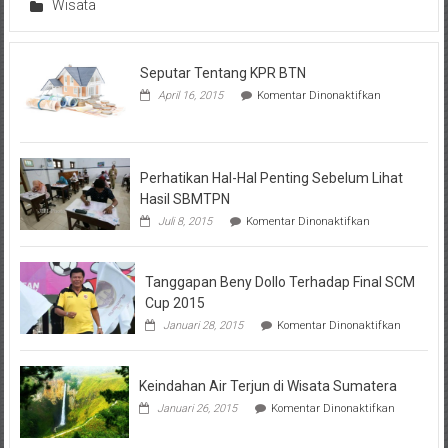
Wisata
Seputar Tentang KPR BTN
pada
April 16, 2015
Komentar Dinonaktifkan
Seputar
Tentang
KPR
BTN
Perhatikan Hal-Hal Penting Sebelum Lihat
Hasil SBMTPN
pada
Juli 8, 2015
Komentar Dinonaktifkan
Perhatikan
Hal-
Hal
Tanggapan Beny Dollo Terhadap Final SCM
Penting
Sebelum
Cup 2015
Lihat
pada
Januari 28, 2015
Komentar Dinonaktifkan
Hasil
Tanggap
SBMTPN
Beny
Dollo
Keindahan Air Terjun di Wisata Sumatera
Terhadap
Final
pada
Januari 26, 2015
Komentar Dinonaktifkan
SCM
Keindahan
Cup
Air