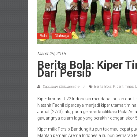
Bola
Olahraga
Maret 29, 2015
Berita Bola: Kiper 
Dari Persib
Diposkan Oleh:aessina
Berita Bola: Kiper timnas 
Kiper timnas U-22 Indonesia mendapat pujian dari ti
Natshir Fadhil dipercaya menjadi kiper utama tim n
Jumat (27/3) lalu, pada gelaran kualifikasi Piala As
gawangnya dalam laga yang berakhir dengan skor 5-
Kiper milik Persib Bandung itu pun tak mau cepat p
Mantan pemain Arema Indonesia itu pun berharap tet