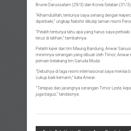
Brunei Darussalam (29/3) dan Korea Selatan (31/3),
“Alhamdulillah, tentunya saya senang dengan kepe
diperbaiki,” ungkap Natshir dikutip laman resmi Persi
“Pelatih tentunya tahu apa yang harus saya perbai
terus di latihan,” tambahnya.
Pelatih kiper dari tim Maung Bandung, Anwar Sanusi, 
minimnya serangan yang dibuat oleh Timor, Anwar 
pemain belakang tim Garuda Muda.
“Debutnya di laga resmi internasional saya menilai 
cukup baik kemarin,” kata Anwar.
“Terlepas dari jarangnya serangan Timor Leste, kep
juga bagus,” tandasnya.
Navigasi