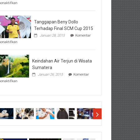
pada
nonaktifkan
Perhatikan
Hal-
Hal
Penting
Tanggapan Beny Dollo
Sebelum
Terhadap Final SCM Cup 2015
Lihat
Januari 28, 2015
Komentar
Hasil
pada
SBMTPN
nonaktifkan
Tanggapan
Beny
Dollo
Terhadap
Keindahan Air Terjun di Wisata
Final
Sumatera
SCM
Januari 26, 2015
Komentar
Cup
pada
2015
nonaktifkan
Keindahan
Air
Terjun
di
Wisata
Sumatera