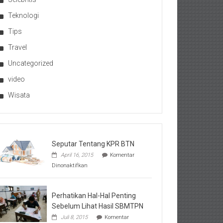
Teknologi
Tips
Travel
Uncategorized
video
Wisata
Seputar Tentang KPR BTN
April 16, 2015
Komentar
pada
Dinonaktifkan
Seputar
Tentang
KPR
BTN
Perhatikan Hal-Hal Penting
Sebelum Lihat Hasil SBMTPN
Juli 8, 2015
Komentar