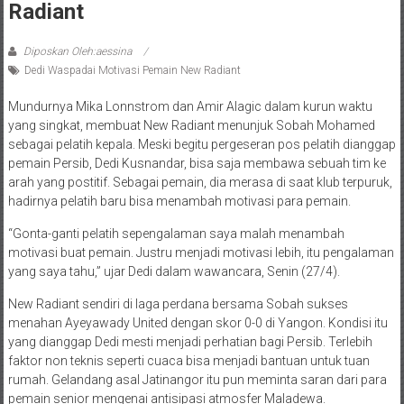
Radiant
Diposkan Oleh:aessina
Dedi Waspadai Motivasi Pemain New Radiant
Mundurnya Mika Lonnstrom dan Amir Alagic dalam kurun waktu
yang singkat, membuat New Radiant menunjuk Sobah Mohamed
sebagai pelatih kepala. Meski begitu pergeseran pos pelatih dianggap
pemain Persib, Dedi Kusnandar, bisa saja membawa sebuah tim ke
arah yang postitif. Sebagai pemain, dia merasa di saat klub terpuruk,
hadirnya pelatih baru bisa menambah motivasi para pemain.
“Gonta-ganti pelatih sepengalaman saya malah menambah
motivasi buat pemain. Justru menjadi motivasi lebih, itu pengalaman
yang saya tahu,” ujar Dedi dalam wawancara, Senin (27/4).
New Radiant sendiri di laga perdana bersama Sobah sukses
menahan Ayeyawady United dengan skor 0-0 di Yangon. Kondisi itu
yang dianggap Dedi mesti menjadi perhatian bagi Persib. Terlebih
faktor non teknis seperti cuaca bisa menjadi bantuan untuk tuan
rumah. Gelandang asal Jatinangor itu pun meminta saran dari para
pemain senior mengenai antisipasi atmosfer Maladewa.