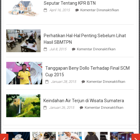
Seputar Tentang KPR BTN
pada
April 16, 2015
Komentar Dinonaktifkan
Seputar
Tentang
KPR
BTN
Perhatikan Hal-Hal Penting Sebelum Lihat
Hasil SBMTPN
pada
Juli 8, 2015
Komentar Dinonaktifkan
Perhatikan
Hal-
Hal
Tanggapan Beny Dollo Terhadap Final SCM
Penting
Sebelum
Cup 2015
Lihat
pada
Januari 28, 2015
Komentar Dinonaktifkan
Hasil
Tanggap
SBMTPN
Beny
Dollo
Keindahan Air Terjun di Wisata Sumatera
Terhadap
Final
pada
Januari 26, 2015
Komentar Dinonaktifkan
SCM
Keindahan
Cup
Air
2015
Terjun
di
Wisata
Sumatera