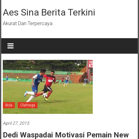
Lompat
ke
Aes Sina Berita Terkini
konten
Akurat Dan Terpercaya
Bola
Olahraga
April 27, 2015
Dedi Waspadai Motivasi Pemain New