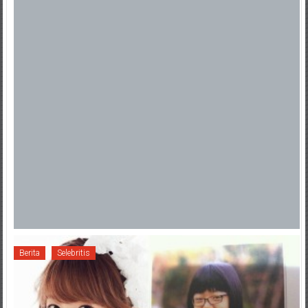
Berita
Selebritis