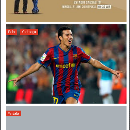
Bola
Olahraga
Wisata