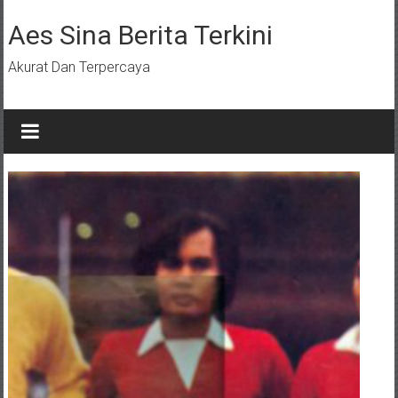
Lompat
ke
Aes Sina Berita Terkini
konten
Akurat Dan Terpercaya