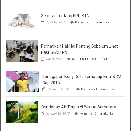
Seputar Tentang KPR BTN
pada
April 16, 2015
Komentar Dinonaktifkan
Seputar
Tentang
KPR
BTN
Perhatikan Hal-Hal Penting Sebelum Lihat
Hasil SBMTPN
pada
Juli 8, 2015
Komentar Dinonaktifkan
Perhatikan
Hal-
Hal
Tanggapan Beny Dollo Terhadap Final SCM
Penting
Sebelum
Cup 2015
Lihat
pada
Januari 28, 2015
Komentar Dinonaktifkan
Hasil
Tanggap
SBMTPN
Beny
Dollo
Keindahan Air Terjun di Wisata Sumatera
Terhadap
Final
pada
Januari 26, 2015
Komentar Dinonaktifkan
SCM
Keindahan
Cup
Air
2015
Terjun
di