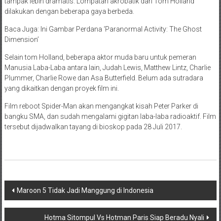
tampak lebih dramatis. Lompatan akrobatik dari Tom Holland
dilakukan dengan beberapa gaya berbeda.
Baca Juga: Ini Gambar Perdana ‘Paranormal Activity: The Ghost
Dimension’
Selain tom Holland, beberapa aktor muda baru untuk pemeran
Manusia Laba-Laba antara lain, Judah Lewis, Matthew Lintz, Charlie
Plummer, Charlie Rowe dan Asa Butterfield. Belum ada sutradara
yang dikaitkan dengan proyek film ini.
Film reboot Spider-Man akan mengangkat kisah Peter Parker di
bangku SMA, dan sudah mengalami gigitan laba-laba radioaktif. Film
tersebut dijadwalkan tayang di bioskop pada 28 Juli 2017.
Navigasi
Maroon 5 Tidak Jadi Manggung di Indonesia
pos
Hotma Sitompul Vs Hotman Paris Siap Beradu Nyali