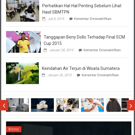
Perhatikan Hal-Hal Penting Sebelum Lihat
Hasil SBMTPN
pada
Juli 8, 2015
Komentar Dinonaktifkan
Perhatikan
Hal-
Hal
Tanggapan Beny Dollo Terhadap Final SCM
Penting
Sebelum
Cup 2015
Lihat
pada
Januari 28, 2015
Komentar Dinonaktifkan
Hasil
Tanggap
SBMTPN
Beny
Dollo
Keindahan Air Terjun di Wisata Sumatera
Terhadap
Final
pada
Januari 26, 2015
Komentar Dinonaktifkan
SCM
Keindahan
Cup
Air
2015
Terjun
di
Wisata
Sumatera
Bisnis