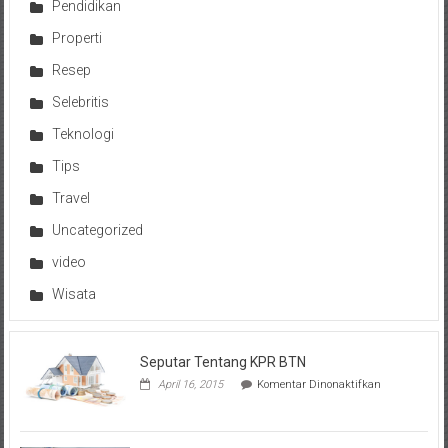
Pendidikan
Properti
Resep
Selebritis
Teknologi
Tips
Travel
Uncategorized
video
Wisata
Seputar Tentang KPR BTN
pada
April 16, 2015
Komentar Dinonaktifkan
Seputar
Tentang
KPR
BTN