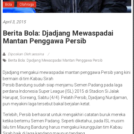
Bola
Olahraga
April 3, 2015
Berita Bola: Djadjang Mewaspadai
Mantan Penggawa Persib
Diposkan Oleh:aessina
Berita Bola: Djadjang Mewaspadai Mantan Penggawa Persib
Djadjang mengakui mewaspadai mantan penggawa Persib yang kini
bermain di tim Kabau Sirah
Persib Bandung sudah siap menjamu Semen Padang pada laga
perdana Indonesia Super League (ISL) 2015 di Stadion Si Jalak
Harupat, Soreang, Sabtu (4/4). Pelatih Persib, Djadjang Nurdjaman,
pun meyakini laga tersebut bakal berjalan ketat.
Terlebih, Persib berhasrat untuk mengakhiri catatan buruk mereka
ketika bertemu Semen Padang. Seperti diketahui, pada ISL musim
lalu tim Maung Bandung harus mengakui keunggulan tim Kabau
Sirah baik di laga kandang maupun tandang.