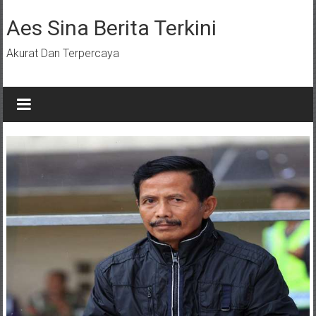
Lompat
ke
Aes Sina Berita Terkini
konten
Akurat Dan Terpercaya