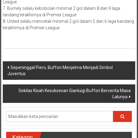
League.
7. Burnely selalu kebobolan minimal 2 gol dalam 8 dari 9 laga
tandang terakhirnya di Premier League.
8. United selalu mencetak minimal 2 gol dalam 5 dari 6 laga kandang
terakhirnya di Premier League.
Navigasi
Sepeninggal Piero, Buffon Menjelma Menjadi Simbol
Juventus
pos
Sekilas Kisah Kesuksesan Gianluigi Buffon Bercerita Masa
Lalunya
Kategori