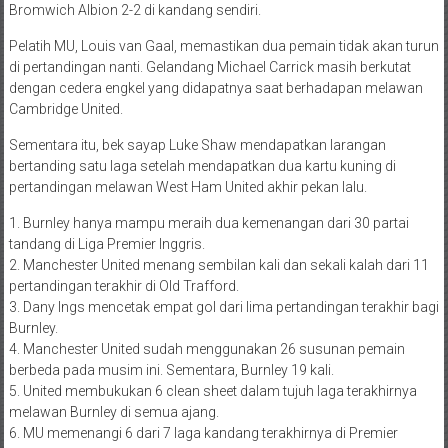
Bromwich Albion 2-2 di kandang sendiri.
Pelatih MU, Louis van Gaal, memastikan dua pemain tidak akan turun
di pertandingan nanti. Gelandang Michael Carrick masih berkutat
dengan cedera engkel yang didapatnya saat berhadapan melawan
Cambridge United.
Sementara itu, bek sayap Luke Shaw mendapatkan larangan
bertanding satu laga setelah mendapatkan dua kartu kuning di
pertandingan melawan West Ham United akhir pekan lalu.
1. Burnley hanya mampu meraih dua kemenangan dari 30 partai
tandang di Liga Premier Inggris.
2. Manchester United menang sembilan kali dan sekali kalah dari 11
pertandingan terakhir di Old Trafford.
3. Dany Ings mencetak empat gol dari lima pertandingan terakhir bagi
Burnley.
4. Manchester United sudah menggunakan 26 susunan pemain
berbeda pada musim ini. Sementara, Burnley 19 kali.
5. United membukukan 6 clean sheet dalam tujuh laga terakhirnya
melawan Burnley di semua ajang.
6. MU memenangi 6 dari 7 laga kandang terakhirnya di Premier