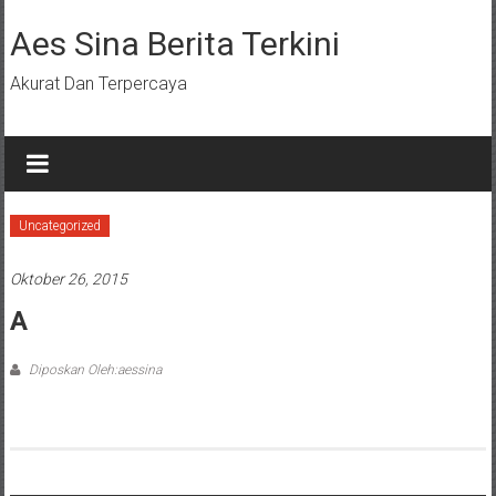
Lompat
ke
Aes Sina Berita Terkini
konten
Akurat Dan Terpercaya
Uncategorized
Oktober 26, 2015
A
Diposkan Oleh:aessina