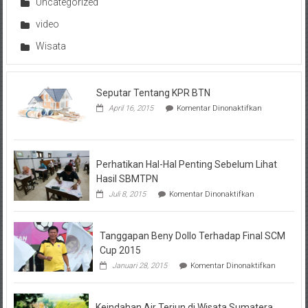
Uncategorized
video
Wisata
Seputar Tentang KPR BTN
pada
April 16, 2015
Komentar Dinonaktifkan
Seputar
Tentang
KPR
BTN
Perhatikan Hal-Hal Penting Sebelum Lihat
Hasil SBMTPN
pada
Juli 8, 2015
Komentar Dinonaktifkan
Perhatikan
Hal-
Hal
Tanggapan Beny Dollo Terhadap Final SCM
Penting
Sebelum
Cup 2015
Lihat
pada
Januari 28, 2015
Komentar Dinonaktifkan
Hasil
Tanggap
SBMTPN
Beny
Dollo
Keindahan Air Terjun di Wisata Sumatera
Terhadap