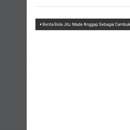
Navigasi
Berita Bola Jitu: Made Anggap Sebagai Cambu
pos