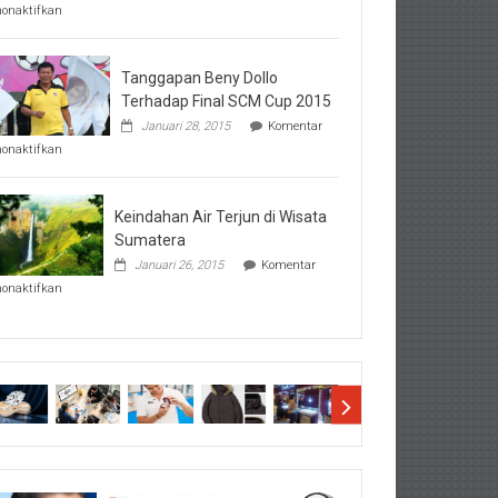
pada
nonaktifkan
Perhatikan
Hal-
Hal
Penting
Tanggapan Beny Dollo
Sebelum
Terhadap Final SCM Cup 2015
Lihat
Januari 28, 2015
Komentar
Hasil
pada
SBMTPN
nonaktifkan
Tanggapan
Beny
Dollo
Terhadap
Keindahan Air Terjun di Wisata
Final
Sumatera
SCM
Januari 26, 2015
Komentar
Cup
pada
2015
nonaktifkan
Keindahan
Air
Terjun
di
Wisata
Sumatera