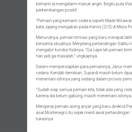
kemarin ia mengalami masuk angin. Begitu pula Vl
perkembangan positif.
“Pemain yang kemarin cedera seperti Made Wirawan,
kata Jajang mengabari pada Kamis (2/3) di Mess Pe
Menurutnya, pemain timnas yang baru merapat latiha
bersama skuatnya. Menjelang pertandingan Sabtu n
mengatur kondisi fisiknya. “Ga cape lah pemain tim
hari jadi ga masalah,” ungkapnya.
Dalam mempersiapkan para pemainnya, Janur memas
cedera. Kendati demikian, Supardi masih belum di
menemani istrinya yang sedang dalam proses pemu
“Sudah siap semua pemain kita, tidak ada yang cede
karena dia belum gabung, masih menemani istrinya.
Mengenai pemain asing anyar yang baru direkrut Pe
asal Montenegro itu sejak menit awal pertandingan. “S
tukasnya.