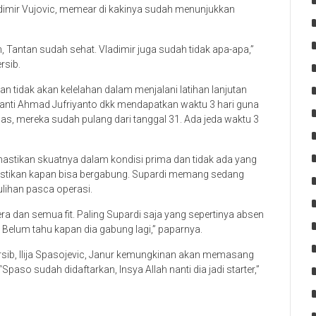
adimir Vujovic, memear di kakinya sudah menunjukkan
 Tantan sudah sehat. Vladimir juga sudah tidak apa-apa,”
rsib.
n tidak akan kelelahan dalam menjalani latihan lanjutan
anti Ahmad Jufriyanto dkk mendapatkan waktu 3 hari guna
nas, mereka sudah pulang dari tanggal 31. Ada jeda waktu 3
tikan skuatnya dalam kondisi prima dan tidak ada yang
pastikan kapan bisa bergabung. Supardi memang sedang
lihan pasca operasi.
ra dan semua fit. Paling Supardi saja yang sepertinya absen
 Belum tahu kapan dia gabung lagi,” paparnya.
rsib, Ilija Spasojevic, Janur kemungkinan akan memasang
paso sudah didaftarkan, Insya Allah nanti dia jadi starter,”