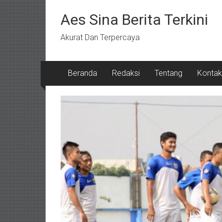
Lompat
ke
Aes Sina Berita Terkini
konten
Akurat Dan Terpercaya
Beranda
Redaksi
Tentang
Kontak