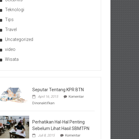
Teknologi
Tips
Travel
Uncategorized
video
Wisata
Seputar Tentang KPR BTN
April 16, 2015
Komentar
pada
Dinonaktifkan
Seputar
Tentang
KPR
BTN
Perhatikan Hal-Hal Penting
Sebelum Lihat Hasil SBMTPN
Juli 8, 2015
Komentar