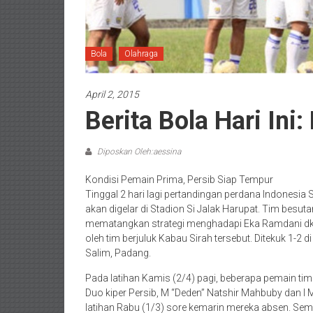
Bola
Olahraga
April 2, 2015
Berita Bola Hari Ini
Diposkan Oleh:aessina
Kondisi Pemain Prima, Persib Siap Tempur
Tinggal 2 hari lagi pertandingan perdana Indones
akan digelar di Stadion Si Jalak Harupat. Tim besu
mematangkan strategi menghadapi Eka Ramdani dkk.
oleh tim berjuluk Kabau Sirah tersebut. Ditekuk 1-2
Salim, Padang.
Pada latihan Kamis (2/4) pagi, beberapa pemain ti
Duo kiper Persib, M “Deden” Natshir Mahbuby dan I
latihan Rabu (1/3) sore kemarin mereka absen. Seme