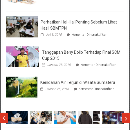
Seputar
Tentang
KPR
BTN
Perhatikan Hal-Hal Penting Sebelum Lihat
Hasil SBMTPN
pada
Juli 8, 2015
Komentar Dinonaktifkan
Perhatikan
Hal-
Hal
Tanggapan Beny Dollo Terhadap Final SCM
Penting
Sebelum
Cup 2015
Lihat
pada
Januari 28, 2015
Komentar Dinonaktifkan
Hasil
Tanggap
SBMTPN
Beny
Dollo
Keindahan Air Terjun di Wisata Sumatera
Terhadap
Final
pada
Januari 26, 2015
Komentar Dinonaktifkan
SCM
Keindahan
Cup
Air
2015
Terjun
di
Wisata
Sumatera