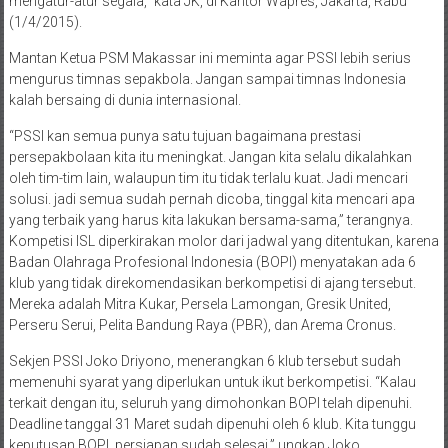
mengatur-atur segala,” kata JK, di Kantor Wapres, Jakarta, Rabu
(1/4/2015).
Mantan Ketua PSM Makassar ini meminta agar PSSI lebih serius
mengurus timnas sepakbola. Jangan sampai timnas Indonesia
kalah bersaing di dunia internasional.
“PSSI kan semua punya satu tujuan bagaimana prestasi
persepakbolaan kita itu meningkat. Jangan kita selalu dikalahkan
oleh tim-tim lain, walaupun tim itu tidak terlalu kuat. Jadi mencari
solusi. jadi semua sudah pernah dicoba, tinggal kita mencari apa
yang terbaik yang harus kita lakukan bersama-sama,” terangnya.
Kompetisi ISL diperkirakan molor dari jadwal yang ditentukan, karena
Badan Olahraga Profesional Indonesia (BOPI) menyatakan ada 6
klub yang tidak direkomendasikan berkompetisi di ajang tersebut.
Mereka adalah Mitra Kukar, Persela Lamongan, Gresik United,
Perseru Serui, Pelita Bandung Raya (PBR), dan Arema Cronus.
Sekjen PSSI Joko Driyono, menerangkan 6 klub tersebut sudah
memenuhi syarat yang diperlukan untuk ikut berkompetisi. “Kalau
terkait dengan itu, seluruh yang dimohonkan BOPI telah dipenuhi.
Deadline tanggal 31 Maret sudah dipenuhi oleh 6 klub. Kita tunggu
keputusan BOPI, persiapan sudah selesai,” ungkap Joko.