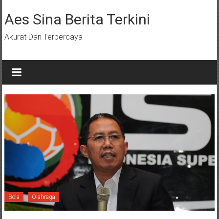
Lompat
ke
Aes Sina Berita Terkini
konten
Akurat Dan Terpercaya
Bola
Olahraga