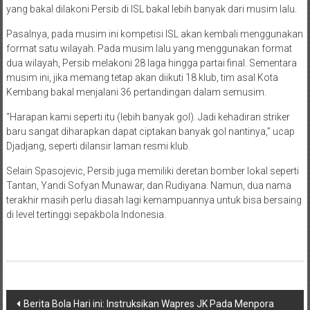
yang bakal dilakoni Persib di ISL bakal lebih banyak dari musim lalu.
Pasalnya, pada musim ini kompetisi ISL akan kembali menggunakan
format satu wilayah. Pada musim lalu yang menggunakan format
dua wilayah, Persib melakoni 28 laga hingga partai final. Sementara
musim ini, jika memang tetap akan diikuti 18 klub, tim asal Kota
Kembang bakal menjalani 36 pertandingan dalam semusim.
“Harapan kami seperti itu (lebih banyak gol). Jadi kehadiran striker
baru sangat diharapkan dapat ciptakan banyak gol nantinya,” ucap
Djadjang, seperti dilansir laman resmi klub.
Selain Spasojevic, Persib juga memiliki deretan bomber lokal seperti
Tantan, Yandi Sofyan Munawar, dan Rudiyana. Namun, dua nama
terakhir masih perlu diasah lagi kemampuannya untuk bisa bersaing
di level tertinggi sepakbola Indonesia.
Navigasi
Berita Bola Hari ini: Instruksikan Wapres JK Pada Menpora