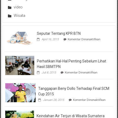
video
Wisata
Seputar Tentang KPR BTN
pada
April 16, 2015
Komentar Dinonaktifkan
Seputar
Tentang
KPR
BTN
Perhatikan Hal-Hal Penting Sebelum Lihat
Hasil SBMTPN
pada
Juli 8, 2015
Komentar Dinonaktifkan
Perhatikan
Hal-
Hal
Tanggapan Beny Dollo Terhadap Final SCM
Penting
Sebelum
Cup 2015
Lihat
pada
Januari 28, 2015
Komentar Dinonaktifkan
Hasil
Tanggap
SBMTPN
Beny
Dollo
Keindahan Air Terjun di Wisata Sumatera
Terhadap