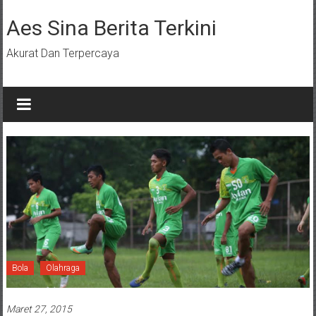
Lompat
ke
Aes Sina Berita Terkini
konten
Akurat Dan Terpercaya
Bola
Olahraga
Maret 27, 2015