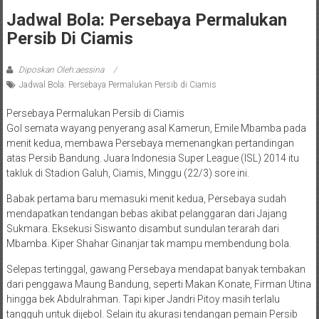
Jadwal Bola: Persebaya Permalukan
Persib Di Ciamis
Diposkan Oleh:aessina
Jadwal Bola: Persebaya Permalukan Persib di Ciamis
Persebaya Permalukan Persib di Ciamis
Gol semata wayang penyerang asal Kamerun, Emile Mbamba pada
menit kedua, membawa Persebaya memenangkan pertandingan
atas Persib Bandung. Juara Indonesia Super League (ISL) 2014 itu
takluk di Stadion Galuh, Ciamis, Minggu (22/3) sore ini.
Babak pertama baru memasuki menit kedua, Persebaya sudah
mendapatkan tendangan bebas akibat pelanggaran dari Jajang
Sukmara. Eksekusi Siswanto disambut sundulan terarah dari
Mbamba. Kiper Shahar Ginanjar tak mampu membendung bola.
Selepas tertinggal, gawang Persebaya mendapat banyak tembakan
dari penggawa Maung Bandung, seperti Makan Konate, Firman Utina
hingga bek Abdulrahman. Tapi kiper Jandri Pitoy masih terlalu
tangguh untuk dijebol. Selain itu akurasi tendangan pemain Persib