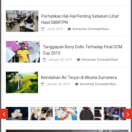
Tentang
KPR
BTN
Perhatikan Hal-Hal Penting Sebelum Lihat
Hasil SBMTPN
pada
Juli 8, 2015
Komentar Dinonaktifkan
Perhatikan
Hal-
Hal
Tanggapan Beny Dollo Terhadap Final SCM
Penting
Sebelum
Cup 2015
Lihat
pada
Januari 28, 2015
Komentar Dinonaktifkan
Hasil
Tanggap
SBMTPN
Beny
Dollo
Keindahan Air Terjun di Wisata Sumatera
Terhadap
Final
pada
Januari 26, 2015
Komentar Dinonaktifkan
SCM
Keindahan
Cup
Air
2015
Terjun
di
Wisata
Sumatera