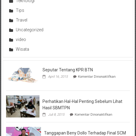
Teknologi
Tips
Travel
Uncategorized
video
Wisata
Seputar Tentang KPR BTN
pada
April 16, 2015
Komentar Dinonaktifkan
Seputar
Tentang
KPR
BTN
Perhatikan Hal-Hal Penting Sebelum Lihat
Hasil SBMTPN
pada
Juli 8, 2015
Komentar Dinonaktifkan
Perhatikan
Hal-
Hal
Tanggapan Beny Dollo Terhadap Final SCM
Penting