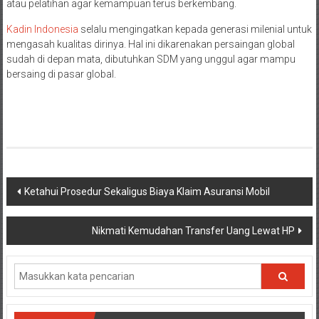
atau pelatihan agar kemampuan terus berkembang.
Kadin Indonesia
selalu mengingatkan kepada generasi milenial untuk
mengasah kualitas dirinya. Hal ini dikarenakan persaingan global
sudah di depan mata, dibutuhkan SDM yang unggul agar mampu
bersaing di pasar global.
Navigasi
Ketahui Prosedur Sekaligus Biaya Klaim Asuransi Mobil
pos
Nikmati Kemudahan Transfer Uang Lewat HP