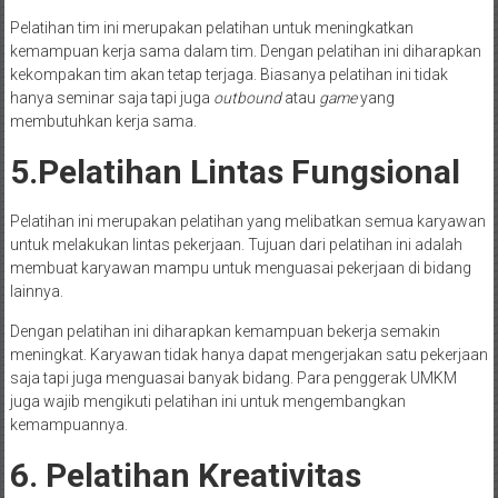
Pelatihan tim ini merupakan pelatihan untuk meningkatkan
kemampuan kerja sama dalam tim. Dengan pelatihan ini diharapkan
kekompakan tim akan tetap terjaga. Biasanya pelatihan ini tidak
hanya seminar saja tapi juga
outbound
atau
game
yang
membutuhkan kerja sama.
5.Pelatihan Lintas Fungsional
Pelatihan ini merupakan pelatihan yang melibatkan semua karyawan
untuk melakukan lintas pekerjaan. Tujuan dari pelatihan ini adalah
membuat karyawan mampu untuk menguasai pekerjaan di bidang
lainnya.
Dengan pelatihan ini diharapkan kemampuan bekerja semakin
meningkat. Karyawan tidak hanya dapat mengerjakan satu pekerjaan
saja tapi juga menguasai banyak bidang. Para penggerak UMKM
juga wajib mengikuti pelatihan ini untuk mengembangkan
kemampuannya.
6. Pelatihan Kreativitas