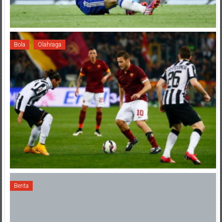
Bola
Olahraga
Berita