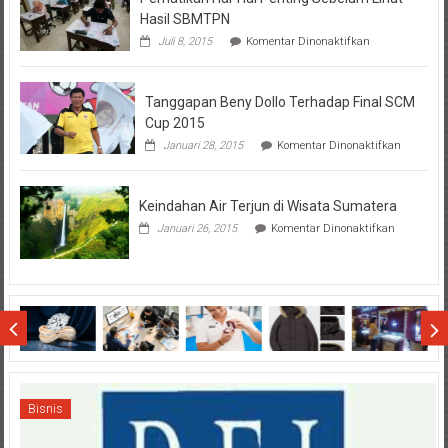
Hasil SBMTPN
pada
Juli 8, 2015
Komentar Dinonaktifkan
Perhatikan
Hal-
Hal
Tanggapan Beny Dollo Terhadap Final SCM
Penting
Sebelum
Cup 2015
Lihat
pada
Januari 28, 2015
Komentar Dinonaktifkan
Hasil
Tanggap
SBMTPN
Beny
Dollo
Keindahan Air Terjun di Wisata Sumatera
Terhadap
Final
pada
Januari 26, 2015
Komentar Dinonaktifkan
SCM
Keindahan
Cup
Air
2015
Terjun
di
Wisata
Sumatera
Bisnis