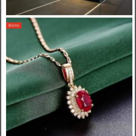
Bisnis