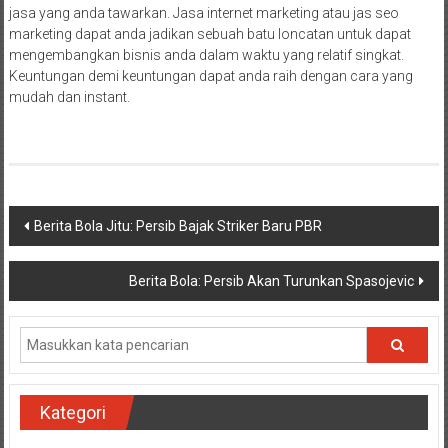
jasa yang anda tawarkan. Jasa internet marketing atau jas seo
marketing dapat anda jadikan sebuah batu loncatan untuk dapat
mengembangkan bisnis anda dalam waktu yang relatif singkat.
Keuntungan demi keuntungan dapat anda raih dengan cara yang
mudah dan instant.
Navigasi
Berita Bola Jitu: Persib Bajak Striker Baru PBR
pos
Berita Bola: Persib Akan Turunkan Spasojevic
Kategori