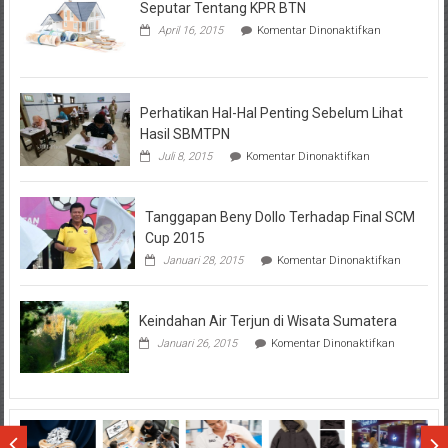
Seputar Tentang KPR BTN
pada
April 16, 2015
Komentar Dinonaktifkan
Seputar
Tentang
KPR
BTN
Perhatikan Hal-Hal Penting Sebelum Lihat
Hasil SBMTPN
pada
Juli 8, 2015
Komentar Dinonaktifkan
Perhatikan
Hal-
Hal
Tanggapan Beny Dollo Terhadap Final SCM
Penting
Sebelum
Cup 2015
Lihat
pada
Januari 28, 2015
Komentar Dinonaktifkan
Hasil
Tanggap
SBMTPN
Beny
Dollo
Keindahan Air Terjun di Wisata Sumatera
Terhadap
Final
pada
Januari 26, 2015
Komentar Dinonaktifkan
SCM
Keindahan
Cup
Air
2015
Terjun
di
Wisata
Sumatera