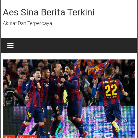
Lompat
ke
Aes Sina Berita Terkini
konten
Akurat Dan Terpercaya
Bola
Olahraga