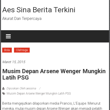
Lompat
ke
Aes Sina Berita Terkini
konten
Akurat Dan Terpercaya
Bola
Olahraga
Maret 15, 2015
Musim Depan Arsene Wenger Mungkin
Latih PSG
Diposkan Oleh:aessina
Musim Depan Arsene Wenger Mungkin Latih PSG
Berita mengejutkan dilaporkan media Prancis, L’Equipe. Menurut
mereka, mulai musim depan Arsene Wenger akan menjadi pelatih