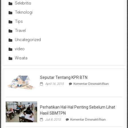
Selebritis
Teknologi
Tips
Travel
Uncategorized
video
Wisata
Seputar Tentang KPR BTN
pada
April 16, 2015
Komentar Dinonaktifkan
Seputar
Tentang
KPR
BTN
Perhatikan Hal-Hal Penting Sebelum Lihat
Hasil SBMTPN
pada
Juli 8, 2015
Komentar Dinonaktifkan
Perhatikan
Hal-