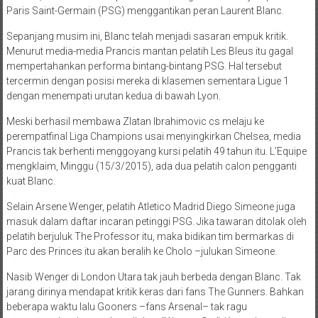
Paris Saint-Germain (PSG) menggantikan peran Laurent Blanc.
Sepanjang musim ini, Blanc telah menjadi sasaran empuk kritik.
Menurut media-media Prancis mantan pelatih Les Bleus itu gagal
mempertahankan performa bintang-bintang PSG. Hal tersebut
tercermin dengan posisi mereka di klasemen sementara Ligue 1
dengan menempati urutan kedua di bawah Lyon.
Meski berhasil membawa Zlatan Ibrahimovic cs melaju ke
perempatfinal Liga Champions usai menyingkirkan Chelsea, media
Prancis tak berhenti menggoyang kursi pelatih 49 tahun itu. L’Equipe
mengklaim, Minggu (15/3/2015), ada dua pelatih calon pengganti
kuat Blanc.
Selain Arsene Wenger, pelatih Atletico Madrid Diego Simeone juga
masuk dalam daftar incaran petinggi PSG. Jika tawaran ditolak oleh
pelatih berjuluk The Professor itu, maka bidikan tim bermarkas di
Parc des Princes itu akan beralih ke Cholo –julukan Simeone.
Nasib Wenger di London Utara tak jauh berbeda dengan Blanc. Tak
jarang dirinya mendapat kritik keras dari fans The Gunners. Bahkan
beberapa waktu lalu Gooners –fans Arsenal– tak ragu