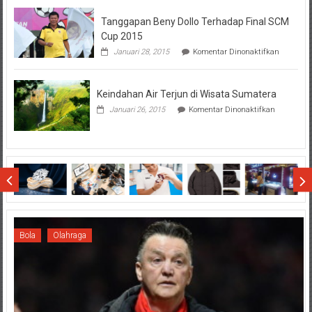
Hal
Tanggapan Beny Dollo Terhadap Final SCM
Penting
Sebelum
Cup 2015
Lihat
pada
Januari 28, 2015
Komentar Dinonaktifkan
Hasil
Tanggap
SBMTPN
Beny
Dollo
Keindahan Air Terjun di Wisata Sumatera
Terhadap
Final
pada
Januari 26, 2015
Komentar Dinonaktifkan
SCM
Keindahan
Cup
Air
2015
Terjun
di
Wisata
Sumatera
Bola
Olahraga