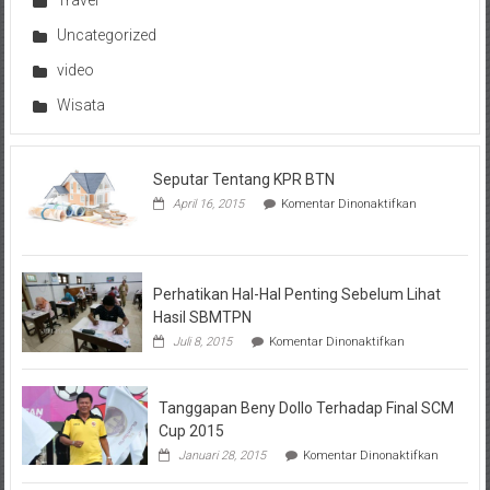
Travel
Uncategorized
video
Wisata
Seputar Tentang KPR BTN
pada
April 16, 2015
Komentar Dinonaktifkan
Seputar
Tentang
KPR
BTN
Perhatikan Hal-Hal Penting Sebelum Lihat
Hasil SBMTPN
pada
Juli 8, 2015
Komentar Dinonaktifkan
Perhatikan
Hal-
Hal
Tanggapan Beny Dollo Terhadap Final SCM
Penting
Sebelum
Cup 2015
Lihat
pada
Januari 28, 2015
Komentar Dinonaktifkan
Hasil
Tanggap
SBMTPN
Beny