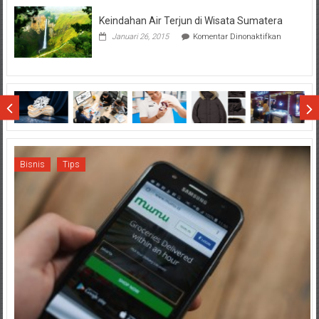
Dollo
Keindahan Air Terjun di Wisata Sumatera
Terhadap
Final
pada
Januari 26, 2015
Komentar Dinonaktifkan
SCM
Keindahan
Cup
Air
2015
Terjun
di
Wisata
Sumatera
Bisnis
Tips