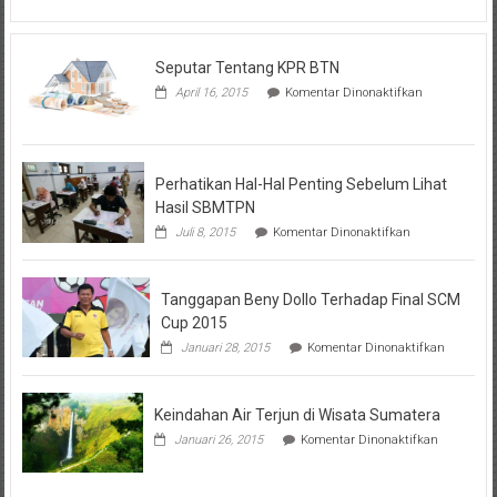
Seputar Tentang KPR BTN
pada
April 16, 2015
Komentar Dinonaktifkan
Seputar
Tentang
KPR
BTN
Perhatikan Hal-Hal Penting Sebelum Lihat
Hasil SBMTPN
pada
Juli 8, 2015
Komentar Dinonaktifkan
Perhatikan
Hal-
Hal
Tanggapan Beny Dollo Terhadap Final SCM
Penting
Sebelum
Cup 2015
Lihat
pada
Januari 28, 2015
Komentar Dinonaktifkan
Hasil
Tanggap
SBMTPN
Beny
Dollo
Keindahan Air Terjun di Wisata Sumatera
Terhadap
Final
pada
Januari 26, 2015
Komentar Dinonaktifkan
SCM
Keindahan
Cup
Air
2015
Terjun