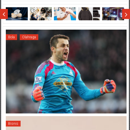
di
Wisata
Sumatera
Bola
Olahraga
Bisnis