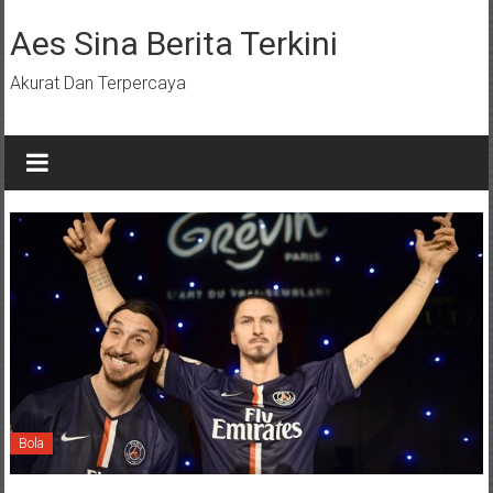
Lompat
ke
Aes Sina Berita Terkini
konten
Akurat Dan Terpercaya
Bola