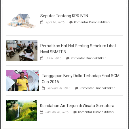
Seputar Tentang KPR BTN
pada
April 16, 2015
Komentar Dinonaktifkan
Seputar
Tentang
KPR
BTN
Perhatikan Hal-Hal Penting Sebelum Lihat
Hasil SBMTPN
pada
Juli 8, 2015
Komentar Dinonaktifkan
Perhatikan
Hal-
Hal
Tanggapan Beny Dollo Terhadap Final SCM
Penting
Sebelum
Cup 2015
Lihat
pada
Januari 28, 2015
Komentar Dinonaktifkan
Hasil
Tanggap
SBMTPN
Beny
Dollo
Keindahan Air Terjun di Wisata Sumatera
Terhadap
Final
pada
Januari 26, 2015
Komentar Dinonaktifkan
SCM
Keindahan
Cup
Air
2015
Terjun