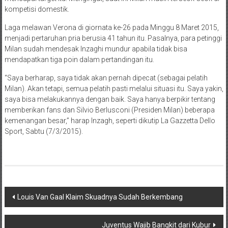
kompetisi domestik.
Laga melawan Verona di giornata ke-26 pada Minggu 8 Maret 2015,
menjadi pertaruhan pria berusia 41 tahun itu. Pasalnya, para petinggi
Milan sudah mendesak Inzaghi mundur apabila tidak bisa
mendapatkan tiga poin dalam pertandingan itu.
“Saya berharap, saya tidak akan pernah dipecat (sebagai pelatih
Milan). Akan tetapi, semua pelatih pasti melalui situasi itu. Saya yakin,
saya bisa melakukannya dengan baik. Saya hanya berpikir tentang
memberikan fans dan Silvio Berlusconi (Presiden Milan) beberapa
kemenangan besar,” harap Inzagh, seperti dikutip La Gazzetta Dello
Sport, Sabtu (7/3/2015).
Navigasi
Louis Van Gaal Klaim Skuadnya Sudah Berkembang
pos
Juventus Wajib Bangkit dari Kubur