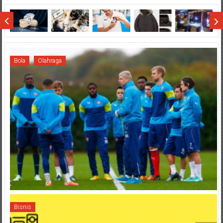
di
Wisata
Sumatera
Bola
Olahraga
Bisnis