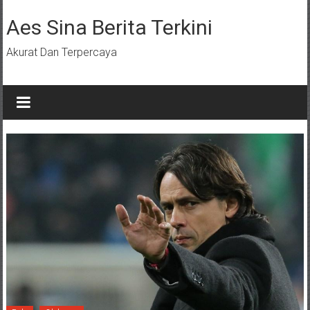
Lompat
ke
Aes Sina Berita Terkini
konten
Akurat Dan Terpercaya