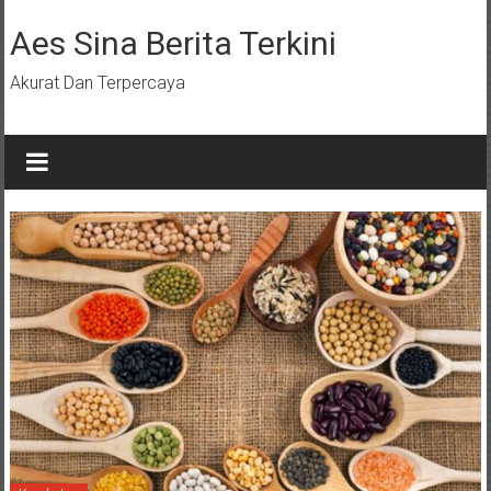
Lompat
ke
Aes Sina Berita Terkini
konten
Akurat Dan Terpercaya