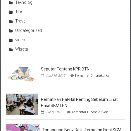
Teknologi
Tips
Travel
Uncategorized
video
Wisata
Seputar Tentang KPR BTN
pada
April 16, 2015
Komentar Dinonaktifkan
Seputar
Tentang
KPR
BTN
Perhatikan Hal-Hal Penting Sebelum Lihat
Hasil SBMTPN
pada
Juli 8, 2015
Komentar Dinonaktifkan
Perhatikan
Hal-
Hal
Tanggapan Beny Dollo Terhadap Final SCM
Penting