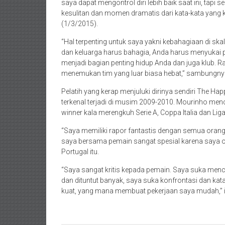
saya dapat mengontrol diri lebih baik saat ini, tapi se
kesulitan dan momen dramatis dari kata-kata yang k
(1/3/2015).
“Hal terpenting untuk saya yakni kebahagiaan di skal
dan keluarga harus bahagia, Anda harus menyukai p
menjadi bagian penting hidup Anda dan juga klub. Ra
menemukan tim yang luar biasa hebat,” sambungny
Pelatih yang kerap menjuluki dirinya sendiri The H
terkenal terjadi di musim 2009-2010. Mourinho men
winner kala merengkuh Serie A, Coppa Italia dan Li
“Saya memiliki rapor fantastis dengan semua orang.
saya bersama pemain sangat spesial karena saya or
Portugal itu.
“Saya sangat kritis kepada pemain. Saya suka menci
dan dituntut banyak, saya suka konfrontasi dan kat
kuat, yang mana membuat pekerjaan saya mudah,”