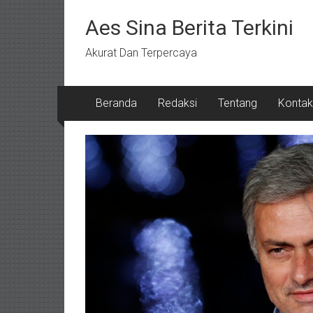
Lompat
ke
Aes Sina Berita Terkini
konten
Akurat Dan Terpercaya
Beranda
Redaksi
Tentang
Kontak