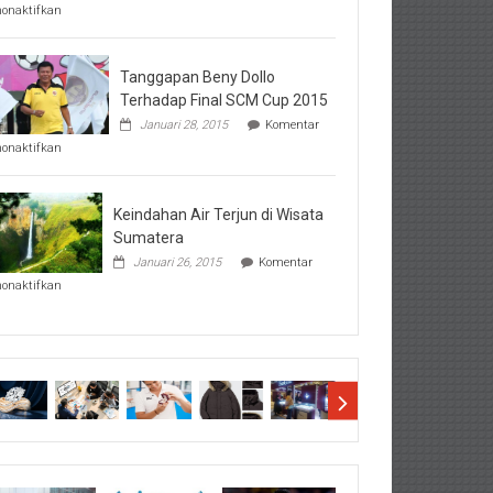
pada
nonaktifkan
Perhatikan
Hal-
Hal
Penting
Tanggapan Beny Dollo
Sebelum
Terhadap Final SCM Cup 2015
Lihat
Januari 28, 2015
Komentar
Hasil
pada
SBMTPN
nonaktifkan
Tanggapan
Beny
Dollo
Terhadap
Keindahan Air Terjun di Wisata
Final
Sumatera
SCM
Januari 26, 2015
Komentar
Cup
pada
2015
nonaktifkan
Keindahan
Air
Terjun
di
Wisata
Sumatera