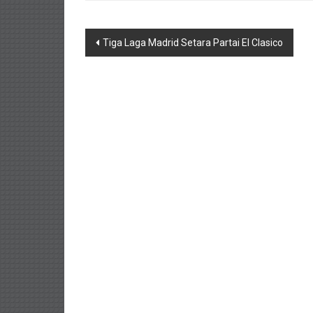
Navigasi
Tiga Laga Madrid Setara Partai El Clasico
pos