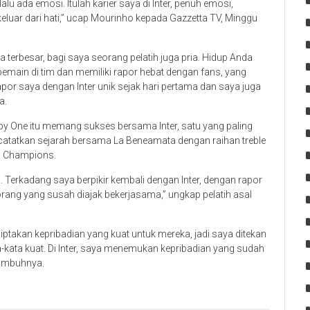
lalu ada emosi. Itulah karier saya di Inter, penuh emosi,
eluar dari hati,” ucap Mourinho kepada Gazzetta TV, Minggu
a terbesar, bagi saya seorang pelatih juga pria. Hidup Anda
emain di tim dan memiliki rapor hebat dengan fans, yang
por saya dengan Inter unik sejak hari pertama dan saya juga
a.
appy One itu memang sukses bersama Inter, satu yang paling
catatkan sejarah bersama La Beneamata dengan raihan treble
ga Champions.
 Terkadang saya berpikir kembali dengan Inter, dengan rapor
ang yang susah diajak bekerjasama,” ungkap pelatih asal
ptakan kepribadian yang kuat untuk mereka, jadi saya ditekan
a-kata kuat. Di Inter, saya menemukan kepribadian yang sudah
 imbuhnya.