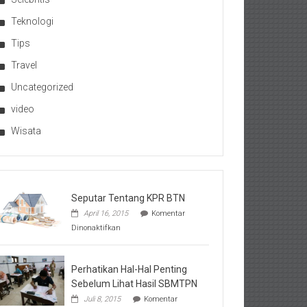
Teknologi
Tips
Travel
Uncategorized
video
Wisata
Seputar Tentang KPR BTN
April 16, 2015
Komentar
pada
Dinonaktifkan
Seputar
Tentang
KPR
BTN
Perhatikan Hal-Hal Penting
Sebelum Lihat Hasil SBMTPN
Juli 8, 2015
Komentar