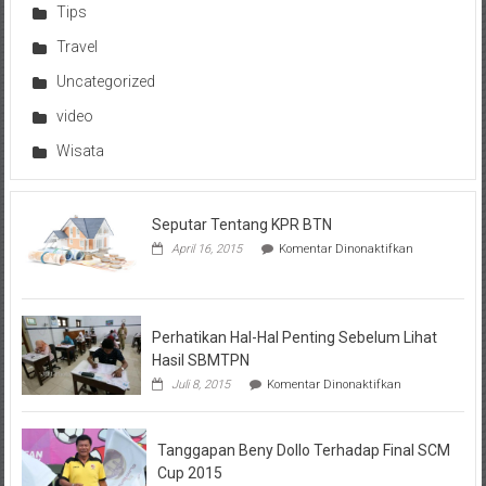
Tips
Travel
Uncategorized
video
Wisata
Seputar Tentang KPR BTN
pada
April 16, 2015
Komentar Dinonaktifkan
Seputar
Tentang
KPR
BTN
Perhatikan Hal-Hal Penting Sebelum Lihat
Hasil SBMTPN
pada
Juli 8, 2015
Komentar Dinonaktifkan
Perhatikan
Hal-
Hal
Tanggapan Beny Dollo Terhadap Final SCM
Penting
Sebelum
Cup 2015
Lihat