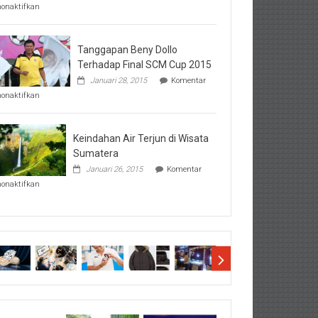
pada
nonaktifkan
Perhatikan
Hal-
Hal
Penting
Tanggapan Beny Dollo
Sebelum
Terhadap Final SCM Cup 2015
Lihat
Januari 28, 2015
Komentar
Hasil
pada
SBMTPN
nonaktifkan
Tanggapan
Beny
Dollo
Terhadap
Keindahan Air Terjun di Wisata
Final
Sumatera
SCM
Januari 26, 2015
Komentar
Cup
pada
2015
nonaktifkan
Keindahan
Air
Terjun
di
Wisata
Sumatera