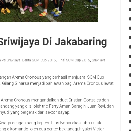
riwijaya Di Jakabaring
 Vs Sriwijaya
,
Berita SCM Cup 2015
,
Final SCM Cup 2015
,
Sriwijaya
nangan Arema Cronous yang berhasil menjuarai SCM Cup
. Gilang Ginarsa menjadi pahlawan bagi Arema Cronous lewat
a. Arema Cronous mengandalkan duet Cristian Gonzales dan
landang yang diisi oleh trio Ferry Aman Saragih, Juan Revi, dan
hyudi yang bergerak dari sektor sayap.
naga dengan sang kapten Titus Bonai alias Tibo untuk
ng dikomandoi oleh dua center bek tangguh yakni Victor