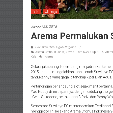
Bola
Olahraga
Januari 28, 2015
Arema Permalukan S
Diposkan Oleh:Teguh Nugraha
Arema Cronous Juara
,
Arema Juara SCM Cup 2015
,
Arema
Kalah dari Arema
Gelora jakabaring, Palembang menjadi saksi keme
2015 dengan mengalahkan tuan rumah Sriwijaya FC
tandukannya yang gagal ditangkap kiper Dian Agus.
Pertandingan berlangsung alot sejak menit pertam
Yao Ruddy di lini depannya, dengan didukung trio ge
I Gede Sukadana, serta Johan Alfarizi dan Benny Wa
Sementara Sriwijaya FC mentandemkan Ferdinand Si
menggedor lini belakang Arema Cronus Indonesia ya