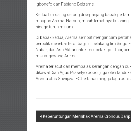
Igbonefo dan Fabiano Beltrame.
Kedua tim saling serang di sepanjang babak pertama
maupun Arema. Namun, masih lemahnya finishing to
hingga turun minum.
Di babak kedua, Arema sempat mengancam pertahana
berbalik menebar teror bagi lini belakang tim Singo
Nabar, dan Asri Akbar untuk mencetak gol. Tapi, p
mistar gawang Arema.
Arema terlecut dan membalas serangan dengan cuku
dikawal Dian Agus Prasetyo bobol juga oleh tanduka
Arema atas Sriwijaya FC bertahan hingga laga usai
Navigasi
Keberuntungan Memihak Arema Cronous Daripa
pos