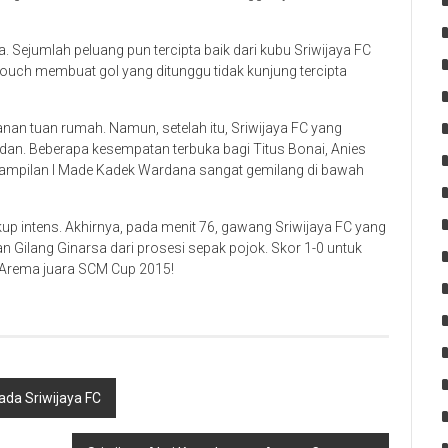
. Sejumlah peluang pun tercipta baik dari kubu Sriwijaya FC
uch membuat gol yang ditunggu tidak kunjung tercipta
n tuan rumah. Namun, setelah itu, Sriwijaya FC yang
 Edan. Beberapa kesempatan terbuka bagi Titus Bonai, Anies
enampilan I Made Kadek Wardana sangat gemilang di bawah
p intens. Akhirnya, pada menit 76, gawang Sriwijaya FC yang
n Gilang Ginarsa dari prosesi sepak pojok. Skor 1-0 untuk
. Arema juara SCM Cup 2015!
da Sriwijaya FC