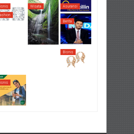
isnis
Wisata
Asuransi
ashion
Mobil
Berita
Otomotif
Bisnis
isnis