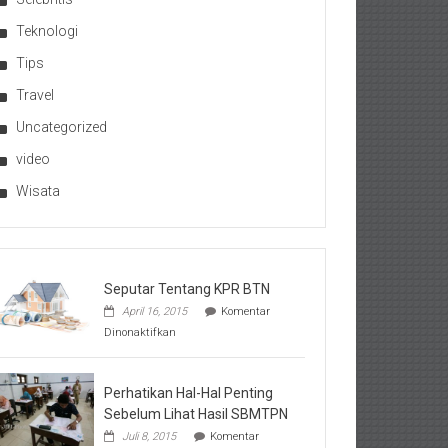
Teknologi
Tips
Travel
Uncategorized
video
Wisata
Seputar Tentang KPR BTN
April 16, 2015
Komentar
pada
Dinonaktifkan
Seputar
Tentang
KPR
BTN
Perhatikan Hal-Hal Penting
Sebelum Lihat Hasil SBMTPN
Juli 8, 2015
Komentar