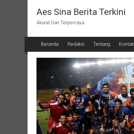
Lompat
ke
Aes Sina Berita Terkini
konten
Akurat Dan Terpercaya
Beranda
Redaksi
Tentang
Kontak