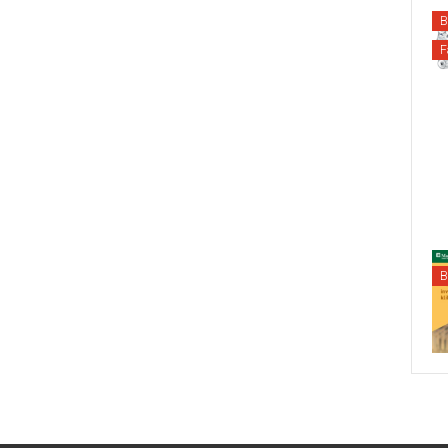
B
F
B