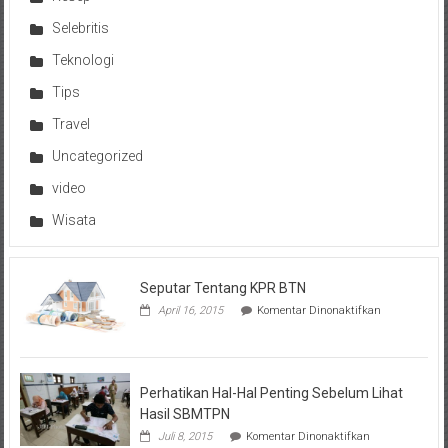
Selebritis
Teknologi
Tips
Travel
Uncategorized
video
Wisata
Seputar Tentang KPR BTN
pada
April 16, 2015
Komentar Dinonaktifkan
Seputar
Tentang
KPR
BTN
Perhatikan Hal-Hal Penting Sebelum Lihat
Hasil SBMTPN
pada
Juli 8, 2015
Komentar Dinonaktifkan
Perhatikan