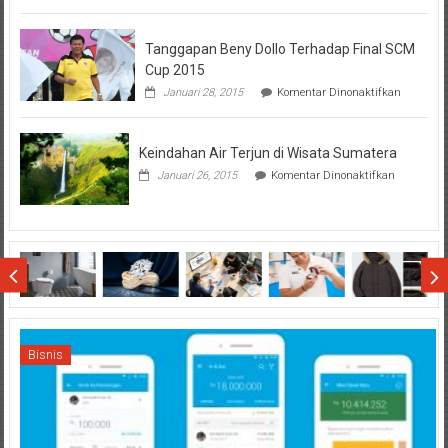
Hal-
Hal
Tanggapan Beny Dollo Terhadap Final SCM
Penting
Sebelum
Cup 2015
Lihat
pada
Januari 28, 2015
Komentar Dinonaktifkan
Hasil
Tanggap
SBMTPN
Beny
Dollo
Keindahan Air Terjun di Wisata Sumatera
Terhadap
Final
pada
Januari 26, 2015
Komentar Dinonaktifkan
SCM
Keindahan
Cup
Air
2015
Terjun
di
Wisata
Sumatera
Bisnis