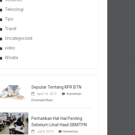
Teknologi
Tips
Travel
Uncategorized
video
Wisata
Seputar Tentang KPR BTN
April 16, 2015
Komentar
pada
Dinonaktifkan
Seputar
Tentang
KPR
BTN
Perhatikan Hal-Hal Penting
Sebelum Lihat Hasil SBMTPN
Juli 8, 2015
Komentar