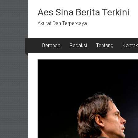
Lompat
ke
Aes Sina Berita Terkini
konten
Akurat Dan Terpercaya
Beranda
Redaksi
Tentang
Kontak