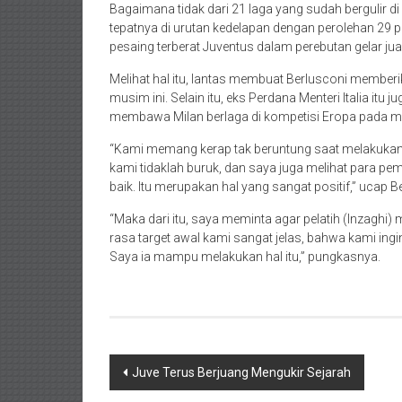
Bagaimana tidak dari 21 laga yang sudah bergulir di
tepatnya di urutan kedelapan dengan perolehan 29 
pesaing terberat Juventus dalam perebutan gelar juar
Melihat hal itu, lantas membuat Berlusconi membe
musim ini. Selain itu, eks Perdana Menteri Italia it
membawa Milan berlaga di kompetisi Eropa pada 
“Kami memang kerap tak beruntung saat melakukan
kami tidaklah buruk, dan saya juga melihat para pe
baik. Itu merupakan hal yang sangat positif,” ucap Be
“Maka dari itu, saya meminta agar pelatih (Inzaghi
rasa target awal kami sangat jelas, bahwa kami ing
Saya ia mampu melakukan hal itu,” pungkasnya.
Navigasi
Juve Terus Berjuang Mengukir Sejarah
pos