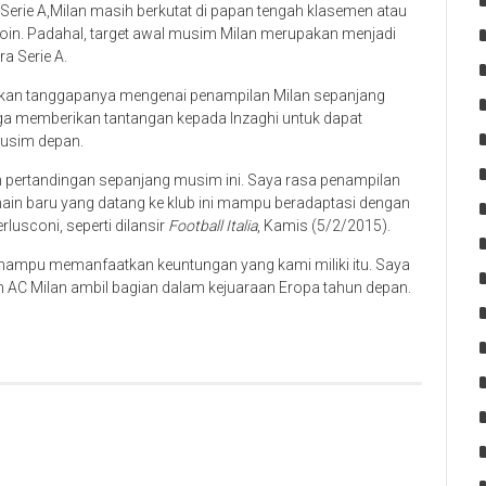
 Serie A,Milan masih berkutat di papan tengah klasemen atau
poin. Padahal, target awal musim Milan merupakan menjadi
a Serie A.
rikan tanggapanya mengenai penampilan Milan sepanjang
u juga memberikan tantangan kepada Inzaghi untuk dapat
musim depan.
 pertandingan sepanjang musim ini. Saya rasa penampilan
main baru yang datang ke klub ini mampu beradaptasi dengan
rlusconi, seperti dilansir
Football Italia
, Kamis (5/2/2015).
) mampu memanfaatkan keuntungan yang kami miliki itu. Saya
in AC Milan ambil bagian dalam kejuaraan Eropa tahun depan.