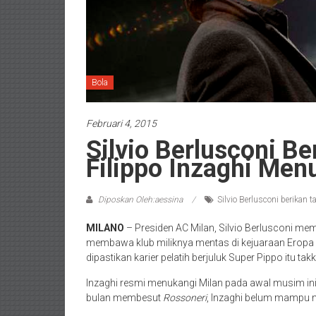
Bola
Februari 4, 2015
Silvio Berlusconi B
Filippo Inzaghi Men
Diposkan Oleh:aessina
Silvio Berlusconi berikan 
MILANO
– Presiden AC Milan, Silvio Berlusconi mem
membawa klub miliknya mentas di kejuaraan Eropa m
dipastikan karier pelatih berjuluk Super Pippo itu tak
Inzaghi resmi menukangi Milan pada awal musim in
bulan membesut
Rossoneri
, Inzaghi belum mampu m