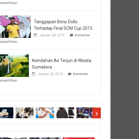
pada
nonaktifkan
Perhatikan
Hal-
Hal
Penting
Tanggapan Beny Dollo
Sebelum
Terhadap Final SCM Cup 2015
Lihat
Januari 28, 2015
Komentar
Hasil
pada
SBMTPN
nonaktifkan
Tanggapan
Beny
Dollo
Terhadap
Keindahan Air Terjun di Wisata
Final
Sumatera
SCM
Januari 26, 2015
Komentar
Cup
pada
2015
nonaktifkan
Keindahan
Air
Terjun
di
Wisata
Sumatera