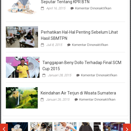
Seputar Tentang KPR BTN
pada
April 16, 2015
Komentar Dinonaktifkan
Seputar
Tentang
KPR
BTN
Perhatikan Hal-Hal Penting Sebelum Lihat
Hasil SBMTPN
pada
Juli 8, 2015
Komentar Dinonaktifkan
Perhatikan
Hal-
Hal
Tanggapan Beny Dollo Terhadap Final SCM
Penting
Sebelum
Cup 2015
Lihat
pada
Januari 28, 2015
Komentar Dinonaktifkan
Hasil
Tanggap
SBMTPN
Beny
Dollo
Keindahan Air Terjun di Wisata Sumatera
Terhadap
Final
pada
Januari 26, 2015
Komentar Dinonaktifkan
SCM
Keindahan
Cup
Air
2015
Terjun
di
Wisata
Sumatera