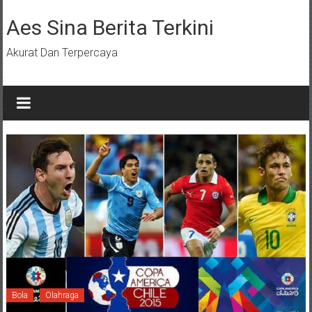
Lompat
ke
Aes Sina Berita Terkini
konten
Akurat Dan Terpercaya
Bola
Olahraga