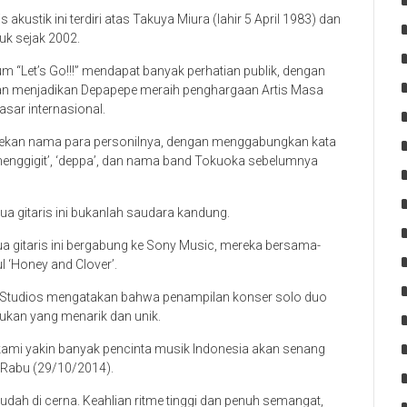
kustik ini terdiri atas Takuya Miura (lahir 5 April 1983) dan
tuk sejak 2002.
 “Let’s Go!!!” mendapat banyak perhatian publik, dengan
dan menjadikan Depapepe meraih penghargaan Artis Masa
sar internasional.
ekan nama para personilnya, dengan menggabungkan kata
menggigit’, ‘deppa’, dan nama band Tokuoka sebelumnya
 gitaris ini bukanlah saudara kandung.
dua gitaris ini bergabung ke Sony Music, mereka bersama-
 ‘Honey and Clover’.
s Studios mengatakan bahwa penampilan konser solo duo
njukan yang menarik dan unik.
ami yakin banyak pencinta musik Indonesia akan senang
 Rabu (29/10/2014).
dah di cerna. Keahlian ritme tinggi dan penuh semangat,