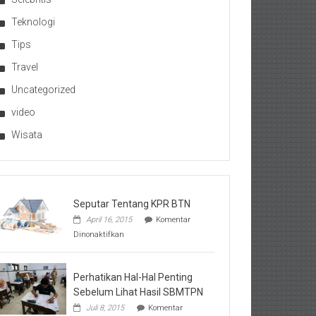
Teknologi
Tips
Travel
Uncategorized
video
Wisata
Seputar Tentang KPR BTN
April 16, 2015
Komentar
pada
Dinonaktifkan
Seputar
Tentang
KPR
BTN
Perhatikan Hal-Hal Penting
Sebelum Lihat Hasil SBMTPN
Juli 8, 2015
Komentar