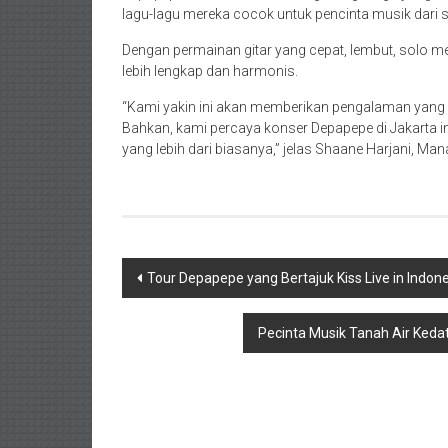
lagu-lagu mereka cocok untuk pencinta musik dari 
Dengan permainan gitar yang cepat, lembut, solo me
lebih lengkap dan harmonis.
“Kami yakin ini akan memberikan pengalaman yang u
Bahkan, kami percaya konser Depapepe di Jakarta
yang lebih dari biasanya,” jelas Shaane Harjani, Ma
Navigasi
Tour Depapepe yang Bertajuk Kiss Live in Indo
pos
Pecinta Musik Tanah Air Keda