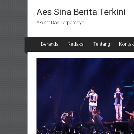
Lompat
ke
Aes Sina Berita Terkini
konten
Akurat Dan Terpercaya
Beranda
Redaksi
Tentang
Kontak