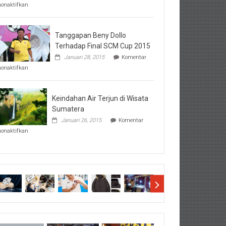
pada
nonaktifkan
Perhatikan
Hal-
Hal
Penting
Tanggapan Beny Dollo
Sebelum
Terhadap Final SCM Cup 2015
Lihat
Januari 28, 2015
Komentar
Hasil
pada
SBMTPN
nonaktifkan
Tanggapan
Beny
Dollo
Terhadap
Keindahan Air Terjun di Wisata
Final
Sumatera
SCM
Januari 26, 2015
Komentar
Cup
pada
2015
nonaktifkan
Keindahan
Air
Terjun
di
Wisata
Sumatera