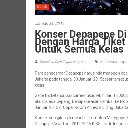
Musik
Januari 31, 2015
Konser Depapepe Di 
Dengan Harga Tiket
Untuk Semua Kelas
Diposkan Oleh:Teguh Nugraha
Artis Mancanegar
Para penggemar Depapepe harus rela merogoh koce
Jakarta pada tanggal 30 Januari 2015besar tersebut
kelas.
Seperti diketahui, pascamemukau lebih dari 15.000 p
akustik asal Jepang, Depapepe akan kembali ke Ind
Januari 2015 di Upper Room Annex Building, Jakarta
Konser duo gitaris tersebut dipromotori Marygops 
Depapepe Asia Tour 2014-2015 KISS Live In Indonesi