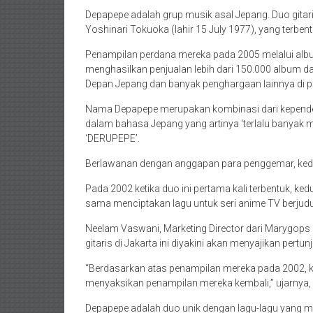
Depapepe adalah grup musik asal Jepang. Duo gitaris a
Yoshinari Tokuoka (lahir 15 July 1977), yang terben
Penampilan perdana mereka pada 2005 melalui album
menghasilkan penjualan lebih dari 150.000 album 
Depan Jepang dan banyak penghargaan lainnya di pa
Nama Depapepe merupakan kombinasi dari kepend
dalam bahasa Jepang yang artinya ‘terlalu banyak 
‘DERUPEPE’.
Berlawanan dengan anggapan para penggemar, kedua
Pada 2002 ketika duo ini pertama kali terbentuk, ke
sama menciptakan lagu untuk seri anime TV berjudul
Neelam Vaswani, Marketing Director dari Marygop
gitaris di Jakarta ini diyakini akan menyajikan pertu
“Berdasarkan atas penampilan mereka pada 2002, k
menyaksikan penampilan mereka kembali,” ujarnya,
Depapepe adalah duo unik dengan lagu-lagu yang mu