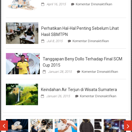
pada
April 16, 2015
Komentar Dinonaktifkan
Seputar
Tentang
KPR
BTN
Perhatikan Hal-Hal Penting Sebelum Lihat
Hasil SBMTPN
pada
Juli 8, 2015
Komentar Dinonaktifkan
Perhatikan
Hal-
Hal
Tanggapan Beny Dollo Terhadap Final SCM
Penting
Sebelum
Cup 2015
Lihat
pada
Januari 28, 2015
Komentar Dinonaktifkan
Hasil
Tanggap
SBMTPN
Beny
Dollo
Keindahan Air Terjun di Wisata Sumatera
Terhadap
Final
pada
Januari 26, 2015
Komentar Dinonaktifkan
SCM
Keindahan
Cup
Air
2015
Terjun
di
Wisata
Sumatera