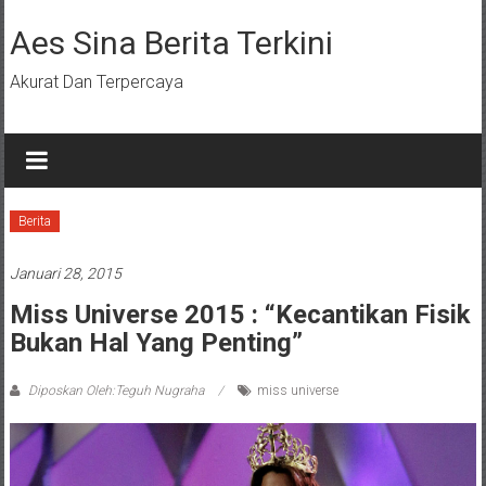
Lompat
ke
Aes Sina Berita Terkini
konten
Akurat Dan Terpercaya
Berita
Januari 28, 2015
Miss Universe 2015 : “kecantikan Fisik
Bukan Hal Yang Penting”
Diposkan Oleh:Teguh Nugraha
miss universe