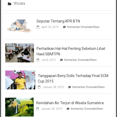
Wisata
Seputar Tentang KPR BTN
pada
April 16, 2015
Komentar Dinonaktifkan
Seputar
Tentang
KPR
BTN
Perhatikan Hal-Hal Penting Sebelum Lihat
Hasil SBMTPN
pada
Juli 8, 2015
Komentar Dinonaktifkan
Perhatikan
Hal-
Hal
Tanggapan Beny Dollo Terhadap Final SCM
Penting
Sebelum
Cup 2015
Lihat
pada
Januari 28, 2015
Komentar Dinonaktifkan
Hasil
Tanggap
SBMTPN
Beny
Dollo
Keindahan Air Terjun di Wisata Sumatera
Terhadap
Final
pada
Januari 26, 2015
Komentar Dinonaktifkan
SCM
Keindahan
Cup
Air