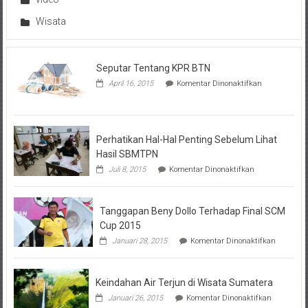
Wisata
Seputar Tentang KPR BTN
pada
April 16, 2015
Komentar Dinonaktifkan
Seputar
Tentang
KPR
BTN
Perhatikan Hal-Hal Penting Sebelum Lihat
Hasil SBMTPN
pada
Juli 8, 2015
Komentar Dinonaktifkan
Perhatikan
Hal-
Hal
Tanggapan Beny Dollo Terhadap Final SCM
Penting
Sebelum
Cup 2015
Lihat
pada
Januari 28, 2015
Komentar Dinonaktifkan
Hasil
Tanggap
SBMTPN
Beny
Dollo
Keindahan Air Terjun di Wisata Sumatera
Terhadap
Final
pada
Januari 26, 2015
Komentar Dinonaktifkan
SCM
Keindahan