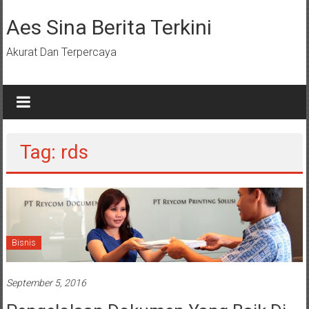
Lompat
ke
Aes Sina Berita Terkini
konten
Akurat Dan Terpercaya
Tag: rds
Bisnis
September 5, 2016