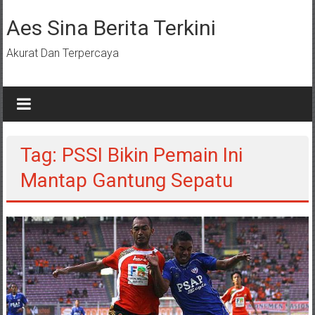
Lompat
ke
Aes Sina Berita Terkini
konten
Akurat Dan Terpercaya
Tag: PSSI Bikin Pemain Ini
Mantap Gantung Sepatu