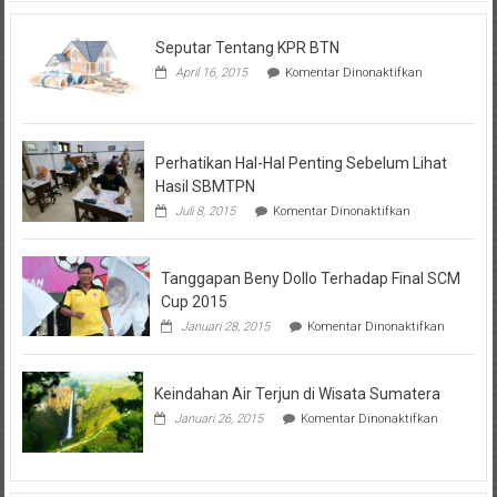
Seputar Tentang KPR BTN
pada
April 16, 2015
Komentar Dinonaktifkan
Seputar
Tentang
KPR
BTN
Perhatikan Hal-Hal Penting Sebelum Lihat
Hasil SBMTPN
pada
Juli 8, 2015
Komentar Dinonaktifkan
Perhatikan
Hal-
Hal
Tanggapan Beny Dollo Terhadap Final SCM
Penting
Sebelum
Cup 2015
Lihat
pada
Januari 28, 2015
Komentar Dinonaktifkan
Hasil
Tanggap
SBMTPN
Beny
Dollo
Keindahan Air Terjun di Wisata Sumatera
Terhadap
Final
pada
Januari 26, 2015
Komentar Dinonaktifkan
SCM
Keindahan
Cup
Air
2015
Terjun
di