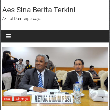
Lompat
ke
Aes Sina Berita Terkini
konten
Akurat Dan Terpercaya
Bola
Olahraga