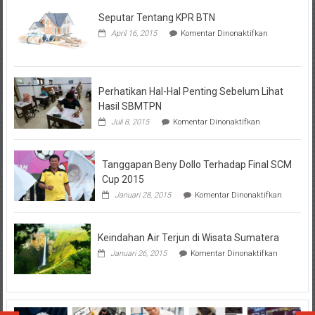
Seputar Tentang KPR BTN
pada
April 16, 2015
Komentar Dinonaktifkan
Seputar
Tentang
KPR
BTN
Perhatikan Hal-Hal Penting Sebelum Lihat
Hasil SBMTPN
pada
Juli 8, 2015
Komentar Dinonaktifkan
Perhatikan
Hal-
Hal
Tanggapan Beny Dollo Terhadap Final SCM
Penting
Sebelum
Cup 2015
Lihat
pada
Januari 28, 2015
Komentar Dinonaktifkan
Hasil
Tanggap
SBMTPN
Beny
Dollo
Keindahan Air Terjun di Wisata Sumatera
Terhadap
Final
pada
Januari 26, 2015
Komentar Dinonaktifkan
SCM
Keindahan
Cup
Air
2015
Terjun
di
Wisata