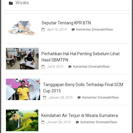
Wisata
Seputar Tentang KPR BTN
pada
April 16, 2015
Komentar Dinonaktifkan
Seputar
Tentang
KPR
BTN
Perhatikan Hal-Hal Penting Sebelum Lihat
Hasil SBMTPN
pada
Juli 8, 2015
Komentar Dinonaktifkan
Perhatikan
Hal-
Hal
Tanggapan Beny Dollo Terhadap Final SCM
Penting
Sebelum
Cup 2015
Lihat
pada
Januari 28, 2015
Komentar Dinonaktifkan
Hasil
Tanggap
SBMTPN
Beny
Dollo
Keindahan Air Terjun di Wisata Sumatera
Terhadap
Final
pada
Januari 26, 2015
Komentar Dinonaktifkan
SCM
Keindahan
Cup
Air