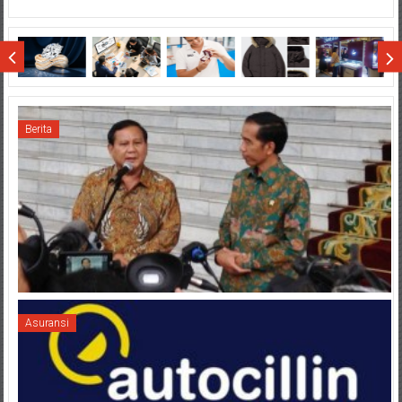
2015
Terjun
di
Wisata
Sumatera
Berita
Asuransi