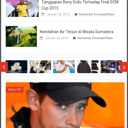
Tanggapan Beny Dollo Terhadap Final SCM
Penting
Sebelum
Cup 2015
Lihat
pada
Januari 28, 2015
Komentar Dinonaktifkan
Hasil
Tanggap
SBMTPN
Beny
Dollo
Keindahan Air Terjun di Wisata Sumatera
Terhadap
Final
pada
Januari 26, 2015
Komentar Dinonaktifkan
SCM
Keindahan
Cup
Air
2015
Terjun
di
Wisata
Sumatera
Moto GP