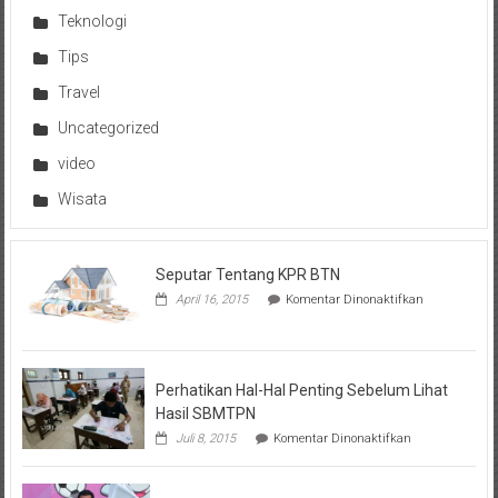
Teknologi
Tips
Travel
Uncategorized
video
Wisata
Seputar Tentang KPR BTN
pada
April 16, 2015
Komentar Dinonaktifkan
Seputar
Tentang
KPR
BTN
Perhatikan Hal-Hal Penting Sebelum Lihat
Hasil SBMTPN
pada
Juli 8, 2015
Komentar Dinonaktifkan
Perhatikan
Hal-
Hal