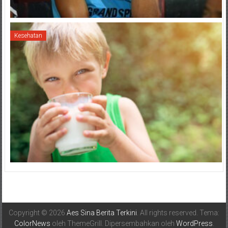
Kesehatan
Copyright © 2026
Aes Sina Berita Terkini
. All rights reserved. Tema:
ColorNews
oleh ThemeGrill. Dipersembahkan oleh
WordPress
.