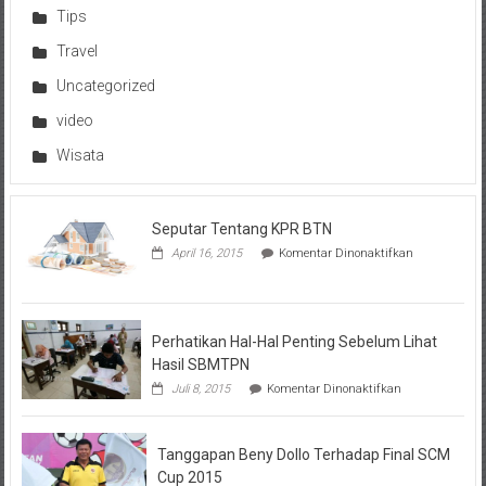
Tips
Travel
Uncategorized
video
Wisata
Seputar Tentang KPR BTN
pada
April 16, 2015
Komentar Dinonaktifkan
Seputar
Tentang
KPR
BTN
Perhatikan Hal-Hal Penting Sebelum Lihat
Hasil SBMTPN
pada
Juli 8, 2015
Komentar Dinonaktifkan
Perhatikan
Hal-
Hal
Tanggapan Beny Dollo Terhadap Final SCM
Penting
Sebelum
Cup 2015