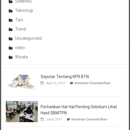
Selebritis
Teknologi
Tips
Travel
Uncategorized
video
Wisata
Seputar Tentang KPR BTN
pada
April 16, 2015
Komentar Dinonaktifkan
Seputar
Tentang
KPR
BTN
Perhatikan Hal-Hal Penting Sebelum Lihat
Hasil SBMTPN
pada
Juli 8, 2015
Komentar Dinonaktifkan
Perhatikan
Hal-