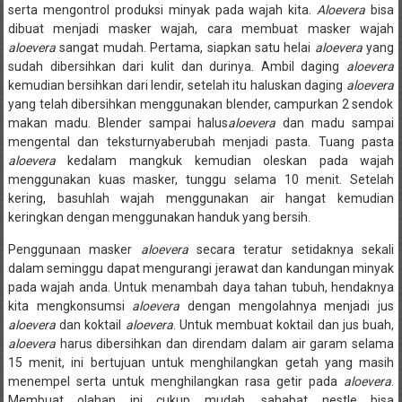
serta mengontrol produksi minyak pada wajah kita.
Aloevera
bisa
dibuat menjadi masker wajah, cara membuat masker wajah
aloevera
sangat mudah. Pertama, siapkan satu helai
aloevera
yang
sudah dibersihkan dari kulit dan durinya. Ambil daging
aloevera
kemudian bersihkan dari lendir, setelah itu haluskan daging
aloevera
yang telah dibersihkan menggunakan blender, campurkan 2 sendok
makan madu. Blender sampai halus
aloevera
dan madu sampai
mengental dan teksturnyaberubah menjadi pasta. Tuang pasta
aloevera
kedalam mangkuk kemudian oleskan pada wajah
menggunakan kuas masker, tunggu selama 10 menit. Setelah
kering, basuhlah wajah menggunakan air hangat kemudian
keringkan dengan menggunakan handuk yang bersih.
Penggunaan masker
aloevera
secara teratur setidaknya sekali
dalam seminggu dapat mengurangi jerawat dan kandungan minyak
pada wajah anda. Untuk menambah daya tahan tubuh, hendaknya
kita mengkonsumsi
aloevera
dengan mengolahnya menjadi jus
aloevera
dan koktail
aloevera
. Untuk membuat koktail dan jus buah,
aloevera
harus dibersihkan dan direndam dalam air garam selama
15 menit, ini bertujuan untuk menghilangkan getah yang masih
menempel serta untuk menghilangkan rasa getir pada
aloevera
.
Membuat olahan ini cukup mudah,
sahabat nestle
bisa