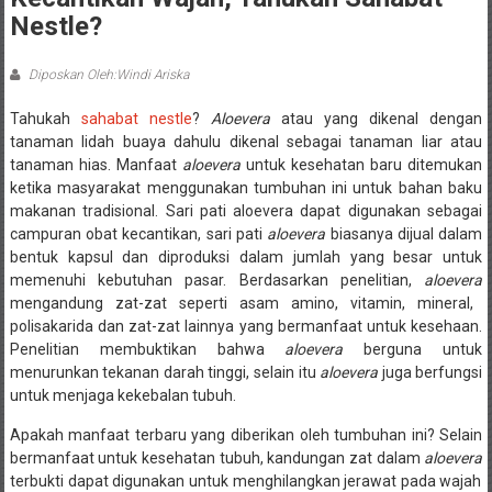
Nestle?
Diposkan Oleh:Windi Ariska
Tahukah
sahabat nestle
?
Aloevera
atau yang dikenal dengan
tanaman lidah buaya dahulu dikenal sebagai tanaman liar atau
tanaman hias. Manfaat
aloevera
untuk kesehatan baru ditemukan
ketika masyarakat menggunakan tumbuhan ini untuk bahan baku
makanan tradisional. Sari pati aloevera dapat digunakan sebagai
campuran obat kecantikan, sari pati
aloevera
biasanya dijual dalam
bentuk kapsul dan diproduksi dalam jumlah yang besar untuk
memenuhi kebutuhan pasar. Berdasarkan penelitian,
aloevera
mengandung zat-zat seperti asam amino, vitamin, mineral,
polisakarida dan zat-zat lainnya yang bermanfaat untuk kesehaan.
Penelitian membuktikan bahwa
aloevera
berguna untuk
menurunkan tekanan darah tinggi, selain itu
aloevera
juga berfungsi
untuk menjaga kekebalan tubuh.
Apakah manfaat terbaru yang diberikan oleh tumbuhan ini? Selain
bermanfaat untuk kesehatan tubuh, kandungan zat dalam
aloevera
terbukti dapat digunakan untuk menghilangkan jerawat pada wajah