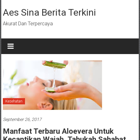
Lompat
ke
Aes Sina Berita Terkini
konten
Akurat Dan Terpercaya
Kesehatan
September 26, 2017
Manfaat Terbaru Aloevera Untuk
Kecantikan Wajah, Tahukah Sahabat