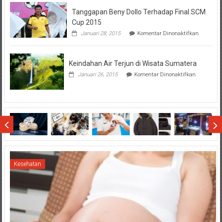
Hal
Tanggapan Beny Dollo Terhadap Final SCM
Penting
Sebelum
Cup 2015
Lihat
pada
Januari 28, 2015
Komentar Dinonaktifkan
Hasil
Tanggap
SBMTPN
Beny
Dollo
Keindahan Air Terjun di Wisata Sumatera
Terhadap
Final
pada
Januari 26, 2015
Komentar Dinonaktifkan
SCM
Keindahan
Cup
Air
2015
Terjun
di
Wisata
Sumatera
Kesehatan