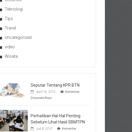
Teknologi
Tips
Travel
Uncategorized
video
Wisata
Seputar Tentang KPR BTN
April 16, 2015
Komentar
pada
Dinonaktifkan
Seputar
Tentang
KPR
BTN
Perhatikan Hal-Hal Penting
Sebelum Lihat Hasil SBMTPN
Juli 8, 2015
Komentar