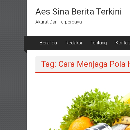
Lompat
ke
Aes Sina Berita Terkini
konten
Akurat Dan Terpercaya
Beranda
Redaksi
Tentang
Kontak
Tag: Cara Menjaga Pola 