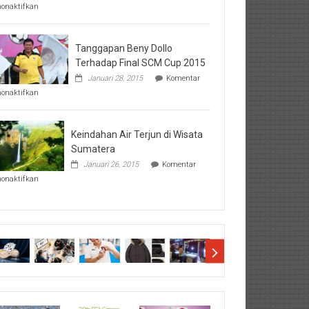
pada
nonaktifkan
Perhatikan
Hal-
Hal
Penting
Tanggapan Beny Dollo
Sebelum
Terhadap Final SCM Cup 2015
Lihat
Januari 28, 2015
Komentar
Hasil
pada
SBMTPN
nonaktifkan
Tanggapan
Beny
Dollo
Terhadap
Keindahan Air Terjun di Wisata
Final
Sumatera
SCM
Januari 26, 2015
Komentar
Cup
pada
2015
nonaktifkan
Keindahan
Air
Terjun
di
Wisata
Sumatera