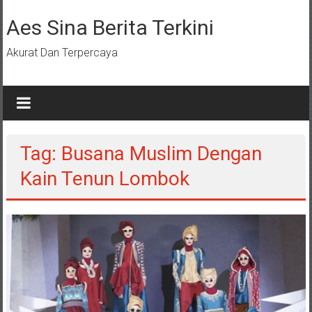
Lompat
ke
Aes Sina Berita Terkini
konten
Akurat Dan Terpercaya
Tag: Busana Muslim Dengan
Kain Tenun Lombok