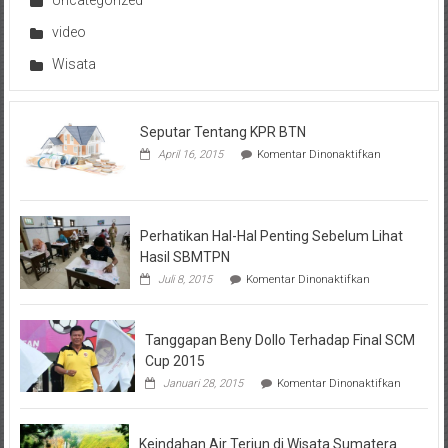
video
Wisata
Seputar Tentang KPR BTN
pada
April 16, 2015
Komentar Dinonaktifkan
Seputar
Tentang
KPR
BTN
Perhatikan Hal-Hal Penting Sebelum Lihat
Hasil SBMTPN
pada
Juli 8, 2015
Komentar Dinonaktifkan
Perhatikan
Hal-
Hal
Tanggapan Beny Dollo Terhadap Final SCM
Penting
Sebelum
Cup 2015
Lihat
pada
Januari 28, 2015
Komentar Dinonaktifkan
Hasil
Tanggap
SBMTPN
Beny
Dollo
Keindahan Air Terjun di Wisata Sumatera
Terhadap