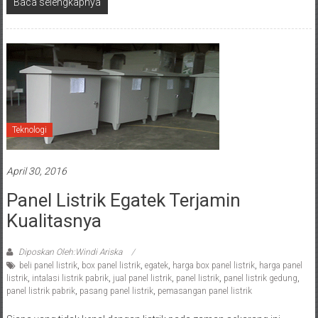
Baca selengkapnya
Teknologi
April 30, 2016
Panel Listrik Egatek Terjamin
Kualitasnya
Diposkan Oleh:Windi Ariska
beli panel listrik
,
box panel listrik
,
egatek
,
harga box panel listrik
,
harga panel
listrik
,
intalasi listrik pabrik
,
jual panel listrik
,
panel listrik
,
panel listrik gedung
,
panel listrik pabrik
,
pasang panel listrik
,
pemasangan panel listrik