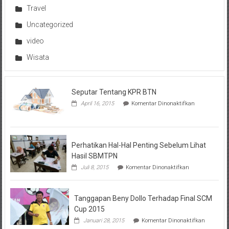
Travel
Uncategorized
video
Wisata
Seputar Tentang KPR BTN
pada
April 16, 2015
Komentar Dinonaktifkan
Seputar
Tentang
KPR
BTN
Perhatikan Hal-Hal Penting Sebelum Lihat
Hasil SBMTPN
pada
Juli 8, 2015
Komentar Dinonaktifkan
Perhatikan
Hal-
Hal
Tanggapan Beny Dollo Terhadap Final SCM
Penting
Sebelum
Cup 2015
Lihat
pada
Januari 28, 2015
Komentar Dinonaktifkan
Hasil
Tanggap