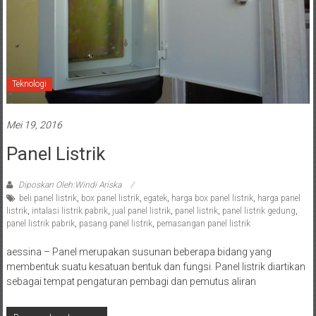
Teknologi
Mei 19, 2016
Panel Listrik
Diposkan Oleh:Windi Ariska
beli panel listrik
,
box panel listrik
,
egatek
,
harga box panel listrik
,
harga panel
listrik
,
intalasi listrik pabrik
,
jual panel listrik
,
panel listrik
,
panel listrik gedung
,
panel listrik pabrik
,
pasang panel listrik
,
pemasangan panel listrik
aessina – Panel merupakan susunan beberapa bidang yang
membentuk suatu kesatuan bentuk dan fungsi. Panel listrik diartikan
sebagai tempat pengaturan pembagi dan pemutus aliran