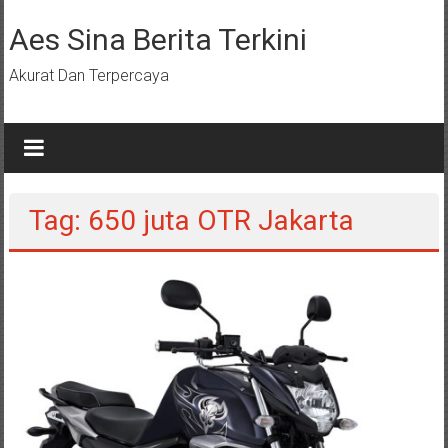
Lompat
ke
Aes Sina Berita Terkini
konten
Akurat Dan Terpercaya
Tag: 650 juta OTR Jakarta