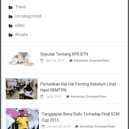
Travel
Uncategorized
video
Wisata
Seputar Tentang KPR BTN
pada
April 16, 2015
Komentar Dinonaktifkan
Seputar
Tentang
KPR
BTN
Perhatikan Hal-Hal Penting Sebelum Lihat
Hasil SBMTPN
pada
Juli 8, 2015
Komentar Dinonaktifkan
Perhatikan
Hal-
Hal
Tanggapan Beny Dollo Terhadap Final SCM
Penting
Sebelum
Cup 2015
Lihat
pada
Januari 28, 2015
Komentar Dinonaktifkan
Hasil