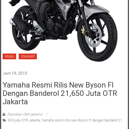
Motor
Otomotif
Juni 19, 2015
Yamaha Resmi Rilis New Byson FI
Dengan Banderol 21,650 Juta OTR
Jakarta
Diposkan Oleh:aessina
650 juta OTR Jakarta
,
Yamaha resmi rilis new Byson FI dengan banderol 21