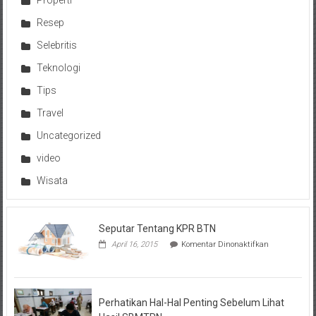
Properti
Resep
Selebritis
Teknologi
Tips
Travel
Uncategorized
video
Wisata
Seputar Tentang KPR BTN
pada
April 16, 2015
Komentar Dinonaktifkan
Seputar
Tentang
KPR
BTN
Perhatikan Hal-Hal Penting Sebelum Lihat