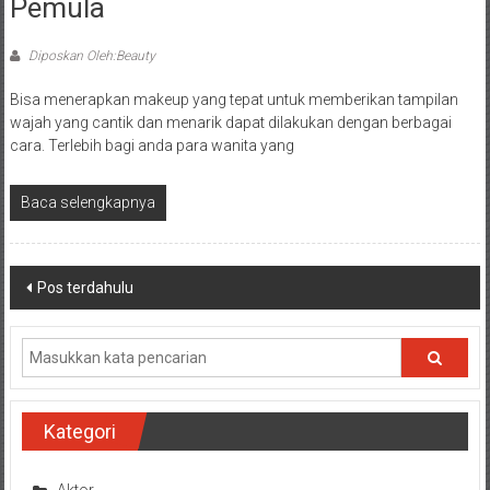
Pemula
Diposkan Oleh:Beauty
Bisa menerapkan makeup yang tepat untuk memberikan tampilan
wajah yang cantik dan menarik dapat dilakukan dengan berbagai
cara. Terlebih bagi anda para wanita yang
Baca selengkapnya
Navigasi
Pos terdahulu
pos
Kategori