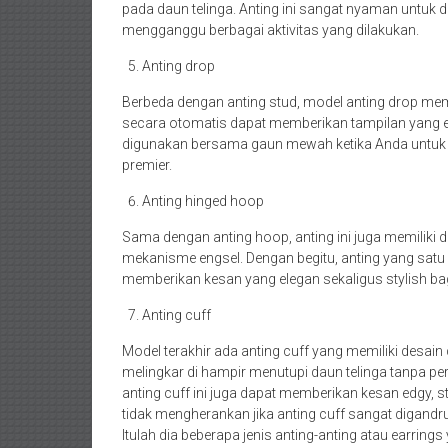
pada daun telinga. Anting ini sangat nyaman untuk d
mengganggu berbagai aktivitas yang dilakukan.
Anting drop
Berbeda dengan anting stud, model anting drop memi
secara otomatis dapat memberikan tampilan yang el
digunakan bersama gaun mewah ketika Anda untuk m
premier.
Anting hinged hoop
Sama dengan anting hoop, anting ini juga memiliki 
mekanisme engsel. Dengan begitu, anting yang sat
memberikan kesan yang elegan sekaligus stylish b
Anting cuff
Model terakhir ada anting cuff yang memiliki desain 
melingkar di hampir menutupi daun telinga tanpa per
anting cuff ini juga dapat memberikan kesan edgy, s
tidak mengherankan jika anting cuff sangat digandru
Itulah dia beberapa jenis anting-anting atau earri