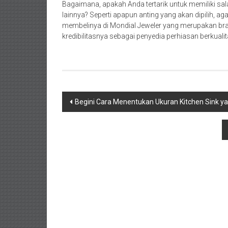
Bagaimana, apakah Anda tertarik untuk memiliki sa
lainnya? Seperti apapun anting yang akan dipilih, 
membelinya di Mondial Jeweler yang merupakan bra
kredibilitasnya sebagai penyedia perhiasan berkualit
Navigasi
Begini Cara Menentukan Ukuran Kitchen Sink ya
pos