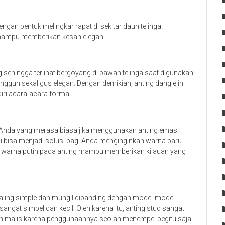
ngan bentuk melingkar rapat di sekitar daun telinga.
 mampu memberikan kesan elegan.
 sehingga terlihat bergoyang di bawah telinga saat digunakan.
gun sekaligus elegan. Dengan demikian, anting dangle ini
ri acara-acara formal.
gi Anda yang merasa biasa jika menggunakan anting emas
ni bisa menjadi solusi bagi Anda menginginkan warna baru
da, warna putih pada anting mampu memberikan kilauan yang
 paling simple dan mungil dibanding dengan model-model
angat simpel dan kecil. Oleh karena itu, anting stud sangat
inimalis karena penggunaannya seolah menempel begitu saja