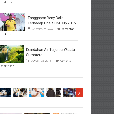
pada
nonaktifkan
Perhatikan
Hal-
Hal
Penting
Tanggapan Beny Dollo
Sebelum
Terhadap Final SCM Cup 2015
Lihat
Januari 28, 2015
Komentar
Hasil
pada
SBMTPN
nonaktifkan
Tanggapan
Beny
Dollo
Terhadap
Keindahan Air Terjun di Wisata
Final
Sumatera
SCM
Januari 26, 2015
Komentar
Cup
pada
2015
nonaktifkan
Keindahan
Air
Terjun
di
Wisata
Sumatera