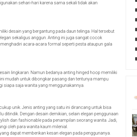
igunakan sehari-hari karena sama sekali tidak akan
liki desain yang bergantung pada daun telinga. Hal tersebut
egan sekaligus anggun. Anting ini juga sangat cocok
enghadiri acara-acara formal seperti pesta ataupun gala
desain lingkaran. Namun bedanya anting hinged hoop memiliki
u ini mudah untuk dibongkar pasang dan tentunya mampu
agi siapa saja wanita yang menggunakannya.
cukup unik. Jenis anting yang satu ini dirancang untuk bisa
lu ditindik. Dengan desain demikian, selain elegan penggunaan
tylish dan fashionable pada penampilan seorang wanita. Jadi,
ngi oleh para wanita kaum milenial.
ngs yang dapat memberikan kesan elegan pada penggunanya.