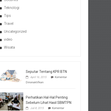
Teknologi
Tips
Travel
Uncategorized
video
Wisata
Seputar Tentang KPR BTN
April 16, 2015
Komentar
pada
Dinonaktifkan
Seputar
Tentang
KPR
BTN
Perhatikan Hal-Hal Penting
Sebelum Lihat Hasil SBMTPN
Juli 8, 2015
Komentar