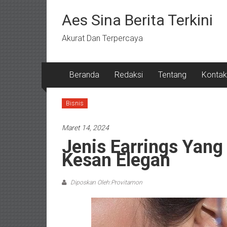
Lompat
ke
Aes Sina Berita Terkini
konten
Akurat Dan Terpercaya
Beranda
Redaksi
Tentang
Kontak
Bisnis
Maret 14, 2024
Jenis Earrings Yan
Kesan Elegan
Diposkan Oleh:Provitamon