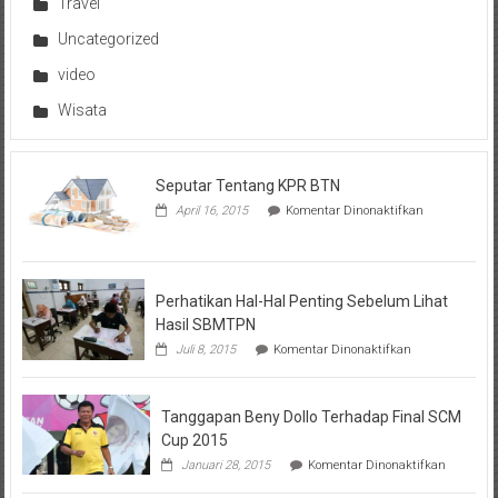
Travel
Uncategorized
video
Wisata
Seputar Tentang KPR BTN
pada
April 16, 2015
Komentar Dinonaktifkan
Seputar
Tentang
KPR
BTN
Perhatikan Hal-Hal Penting Sebelum Lihat
Hasil SBMTPN
pada
Juli 8, 2015
Komentar Dinonaktifkan
Perhatikan
Hal-
Hal
Tanggapan Beny Dollo Terhadap Final SCM
Penting
Sebelum
Cup 2015
Lihat
pada
Januari 28, 2015
Komentar Dinonaktifkan
Hasil
Tanggap
SBMTPN
Beny