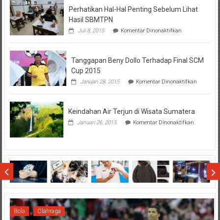
Perhatikan Hal-Hal Penting Sebelum Lihat
Hasil SBMTPN
pada
Juli 8, 2015
Komentar Dinonaktifkan
Perhatikan
Hal-
Hal
Tanggapan Beny Dollo Terhadap Final SCM
Penting
Sebelum
Cup 2015
Lihat
pada
Januari 28, 2015
Komentar Dinonaktifkan
Hasil
Tanggap
SBMTPN
Beny
Dollo
Keindahan Air Terjun di Wisata Sumatera
Terhadap
Final
pada
Januari 26, 2015
Komentar Dinonaktifkan
SCM
Keindahan
Cup
Air
2015
Terjun
di
Wisata
Sumatera
Bola
Olahraga