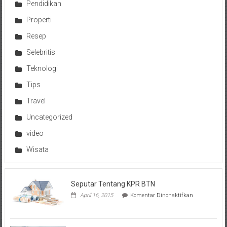
Pendidikan
Properti
Resep
Selebritis
Teknologi
Tips
Travel
Uncategorized
video
Wisata
Seputar Tentang KPR BTN
pada
April 16, 2015
Komentar Dinonaktifkan
Seputar
Tentang
KPR
BTN