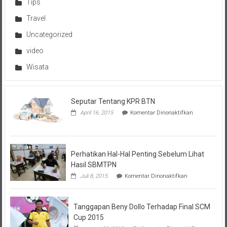
Tips
Travel
Uncategorized
video
Wisata
Seputar Tentang KPR BTN
pada
April 16, 2015
Komentar Dinonaktifkan
Seputar
Tentang
KPR
BTN
Perhatikan Hal-Hal Penting Sebelum Lihat
Hasil SBMTPN
pada
Juli 8, 2015
Komentar Dinonaktifkan
Perhatikan
Hal-
Hal
Tanggapan Beny Dollo Terhadap Final SCM
Penting
Sebelum
Cup 2015
Lihat
pada