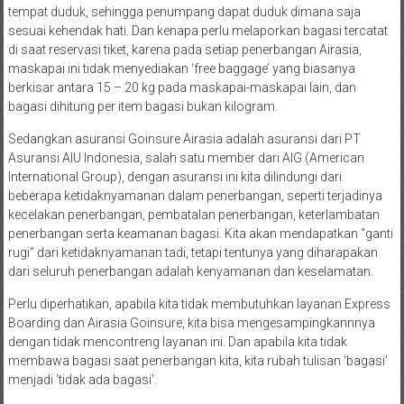
tempat duduk, sehingga penumpang dapat duduk dimana saja
sesuai kehendak hati. Dan kenapa perlu melaporkan bagasi tercatat
di saat reservasi tiket, karena pada setiap penerbangan Airasia,
maskapai ini tidak menyediakan ‘free baggage’ yang biasanya
berkisar antara 15 – 20 kg pada maskapai-maskapai lain, dan
bagasi dihitung per item bagasi bukan kilogram.
Sedangkan asuransi Goinsure Airasia adalah asuransi dari PT
Asuransi AIU Indonesia, salah satu member dari AIG (American
International Group), dengan asuransi ini kita dilindungi dari
beberapa ketidaknyamanan dalam penerbangan, seperti terjadinya
kecelakan penerbangan, pembatalan penerbangan, keterlambatan
penerbangan serta keamanan bagasi. Kita akan mendapatkan “ganti
rugi” dari ketidaknyamanan tadi, tetapi tentunya yang diharapakan
dari seluruh penerbangan adalah kenyamanan dan keselamatan.
Perlu diperhatikan, apabila kita tidak membutuhkan layanan Express
Boarding dan Airasia Goinsure, kita bisa mengesampingkannnya
dengan tidak mencontreng layanan ini. Dan apabila kita tidak
membawa bagasi saat penerbangan kita, kita rubah tulisan ‘bagasi’
menjadi ‘tidak ada bagasi’.