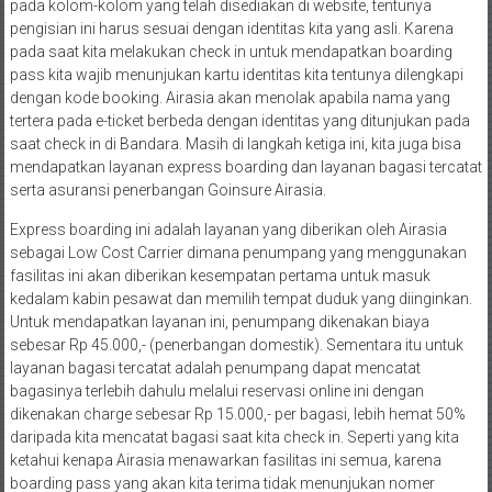
pada kolom-kolom yang telah disediakan di website, tentunya
pengisian ini harus sesuai dengan identitas kita yang asli. Karena
pada saat kita melakukan check in untuk mendapatkan boarding
pass kita wajib menunjukan kartu identitas kita tentunya dilengkapi
dengan kode booking. Airasia akan menolak apabila nama yang
tertera pada e-ticket berbeda dengan identitas yang ditunjukan pada
saat check in di Bandara. Masih di langkah ketiga ini, kita juga bisa
mendapatkan layanan express boarding dan layanan bagasi tercatat
serta asuransi penerbangan Goinsure Airasia.
Express boarding ini adalah layanan yang diberikan oleh Airasia
sebagai Low Cost Carrier dimana penumpang yang menggunakan
fasilitas ini akan diberikan kesempatan pertama untuk masuk
kedalam kabin pesawat dan memilih tempat duduk yang diinginkan.
Untuk mendapatkan layanan ini, penumpang dikenakan biaya
sebesar Rp 45.000,- (penerbangan domestik). Sementara itu untuk
layanan bagasi tercatat adalah penumpang dapat mencatat
bagasinya terlebih dahulu melalui reservasi online ini dengan
dikenakan charge sebesar Rp 15.000,- per bagasi, lebih hemat 50%
daripada kita mencatat bagasi saat kita check in. Seperti yang kita
ketahui kenapa Airasia menawarkan fasilitas ini semua, karena
boarding pass yang akan kita terima tidak menunjukan nomer