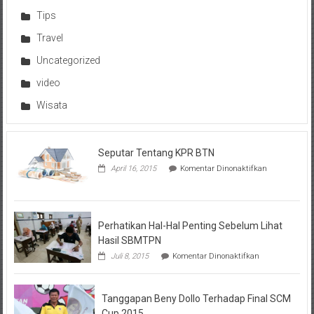
Tips
Travel
Uncategorized
video
Wisata
Seputar Tentang KPR BTN
pada
April 16, 2015
Komentar Dinonaktifkan
Seputar
Tentang
KPR
BTN
Perhatikan Hal-Hal Penting Sebelum Lihat
Hasil SBMTPN
pada
Juli 8, 2015
Komentar Dinonaktifkan
Perhatikan
Hal-
Hal
Tanggapan Beny Dollo Terhadap Final SCM
Penting
Sebelum
Cup 2015