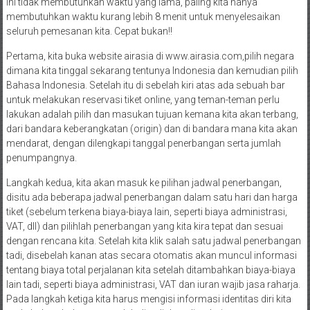
ini tidak membutuhkan waktu yang lama, paling kita hanya
membutuhkan waktu kurang lebih 8 menit untuk menyelesaikan
seluruh pemesanan kita. Cepat bukan!!
Pertama, kita buka website airasia di www.airasia.com,pilih negara
dimana kita tinggal sekarang tentunya Indonesia dan kemudian pilih
Bahasa Indonesia. Setelah itu di sebelah kiri atas ada sebuah bar
untuk melakukan reservasi tiket online, yang teman-teman perlu
lakukan adalah pilih dan masukan tujuan kemana kita akan terbang,
dari bandara keberangkatan (origin) dan di bandara mana kita akan
mendarat, dengan dilengkapi tanggal penerbangan serta jumlah
penumpangnya.
Langkah kedua, kita akan masuk ke pilihan jadwal penerbangan,
disitu ada beberapa jadwal penerbangan dalam satu hari dan harga
tiket (sebelum terkena biaya-biaya lain, seperti biaya administrasi,
VAT, dll) dan pilihlah penerbangan yang kita kira tepat dan sesuai
dengan rencana kita. Setelah kita klik salah satu jadwal penerbangan
tadi, disebelah kanan atas secara otomatis akan muncul informasi
tentang biaya total perjalanan kita setelah ditambahkan biaya-biaya
lain tadi, seperti biaya administrasi, VAT dan iuran wajib jasa raharja.
Pada langkah ketiga kita harus mengisi informasi identitas diri kita